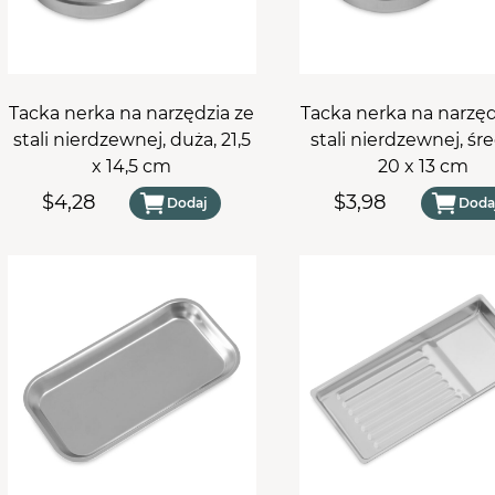
osy
le Aba Group
WYPOSAŻENIE
stawy
ZDOBIENIA
Tacka nerka na narzędzia ze
Tacka nerka na narzęd
stali nierdzewnej, duża, 21,5
stali nierdzewnej, śre
x 14,5 cm
20 x 13 cm
$4,28
$3,98
Dodaj
Doda
TWÓJ KOSZYK (
0
)
Suma koszyka (
0
)
PRZEJDŹ DO KOSZYKA