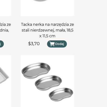
Separatory
Torebki Do Sterylizacji
Tarki i Nakładki
zia ze
Tacka nerka na narzędzia ze
dnia,
stali nierdzewnej, mała, 18,5
x 11,5 cm
$3,70
j
Dodaj