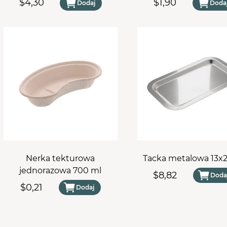
$4,30
$1,90
Dodaj
Doda
Nerka tekturowa
Tacka metalowa 13x
jednorazowa 700 ml
$8,82
Doda
$0,21
Dodaj