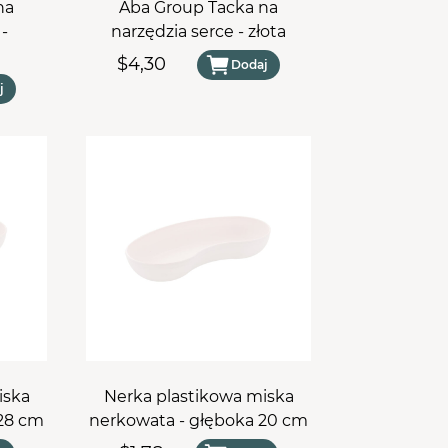
na
Aba Group Tacka na
 -
narzędzia serce - złota
$4,30
Dodaj
j
iska
Nerka plastikowa miska
 28 cm
nerkowata - głęboka 20 cm