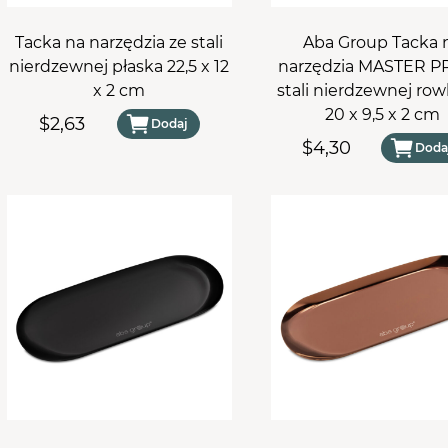
Tacka na narzędzia ze stali
Aba Group Tacka 
nierdzewnej płaska 22,5 x 12
narzędzia MASTER P
x 2 cm
stali nierdzewnej ro
20 x 9,5 x 2 cm
$2,63
Dodaj
$4,30
Doda