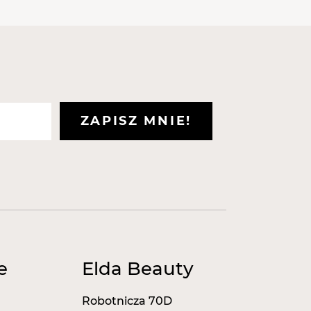
ZAPISZ MNIE!
e
Elda Beauty
Robotnicza 70D