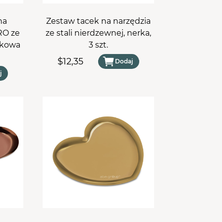
na
Zestaw tacek na narzędzia
RO ze
ze stali nierdzewnej, nerka,
wkowa
3 szt.
$12,35
Dodaj
j