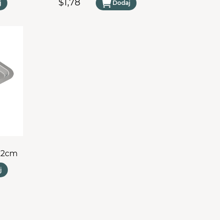
$1,78
j
Dodaj
22cm
j