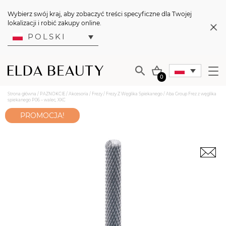
Wybierz swój kraj, aby zobaczyć treści specyficzne dla Twojej
lokalizacji i robić zakupy online.
POLSKI
0
Strona główna
/
PAZNOKCIE
/
Akcesoria
/
Frezy
/
Frezy Z Węglika Spiekanego
/ Aba Group Frez z węglika
spiekanego P06 – walec, XXC
PROMOCJA!