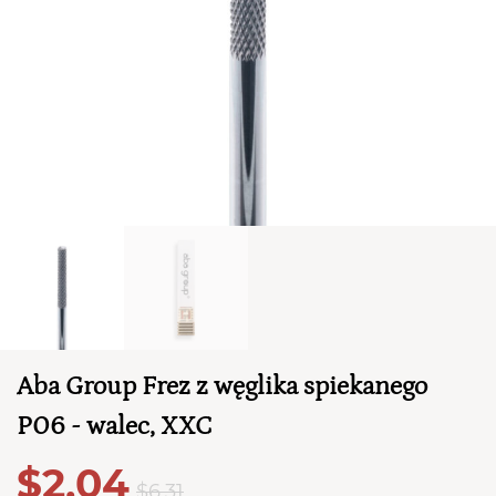
TWÓJ KOSZYK (
0
)
Suma koszyka (
0
)
Aba Group Frez z węglika spiekanego
PRZEJDŹ DO KOSZYKA
P06 - walec, XXC
$2,04
$6,31