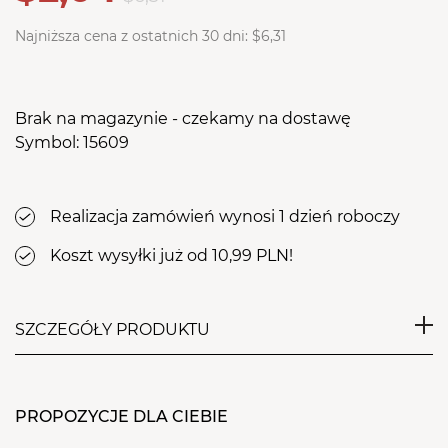
Najniższa cena z ostatnich 30 dni:
$6,31
Brak na magazynie - czekamy na dostawę
Symbol: 15609
Realizacja zamówień wynosi 1 dzień roboczy
Koszt wysyłki już od 10,99 PLN!
SZCZEGÓŁY PRODUKTU
Frez karbidowy w kształcie długiego wąskiego walca
z drobnymi krzyżowymi nacięciami. Przeznaczony
PROPOZYCJE DLA CIEBIE
do pracy zarówno na sucho jak i na mokro. Do