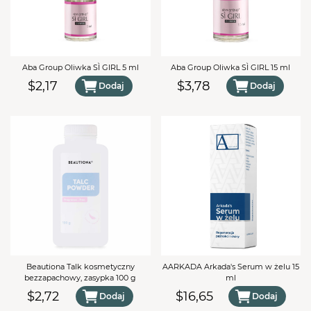
PRZEJDŹ DO KOSZYKA
Aba Group Oliwka SÌ GIRL 5 ml
Aba Group Oliwka SÌ GIRL 15 ml
$2,17
$3,78
Dodaj
Dodaj
Beautiona Talk kosmetyczny
AARKADA Arkada's Serum w żelu 15
bezzapachowy, zasypka 100 g
ml
$2,72
$16,65
Dodaj
Dodaj