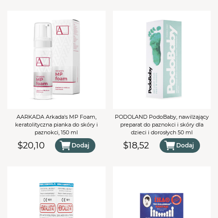
AARKADA Arkada's MP Foam,
PODOLAND PodoBaby, nawilżający
keratolityczna pianka do skóry i
preparat do paznokci i skóry dla
paznokci, 150 ml
dzieci i dorosłych 50 ml
$20,10
$18,52
Dodaj
Dodaj