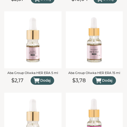
Kolagen
Naprawcze
Olej Awokado
Ochronne
Panthenol
Regenerujące
Woda Rumiankowa
Wzmacniające
Aba Group Oliwka HER ERA 5 ml
Aba Group Oliwka HER ERA 15 ml
$2,17
$3,78
Dodaj
Dodaj
TWÓJ KOSZYK (
0
)
Suma koszyka (
0
)