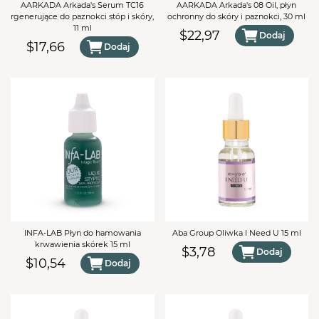
AARKADA Arkada's Serum TC16
AARKADA Arkada's 08 Oil, płyn
rgenerujące do paznokci stóp i skóry,
ochronny do skóry i paznokci, 30 ml
11 ml
$22,97
Dodaj
$17,66
Dodaj
INFA-LAB Płyn do hamowania
Aba Group Oliwka I Need U 15 ml
krwawienia skórek 15 ml
$3,78
Dodaj
$10,54
Dodaj