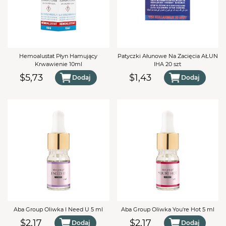
Hemoalustat Płyn Hamujący
Patyczki Ałunowe Na Zacięcia AŁUN
Krwawienie 10ml
IHA 20 szt
$5,73
$1,43
Dodaj
Dodaj
Aba Group Oliwka I Need U 5 ml
Aba Group Oliwka You're Hot 5 ml
$2,17
$2,17
Dodaj
Dodaj