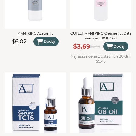
MANI KING Aceton 1L
OUTLET MANI KING Cleaner 1L , Data
ważności 30.11.2026
$6,02
Dodaj
$3,69
$5,44
Dodaj
Najniższa cena z ostatnich 30 dni:
$5,45