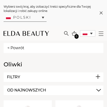
Wybierz swój kraj, aby zobaczyć treści specyficzne dla Twojej
lokalizacji i robić zakupy online.
POLSKI
0
< Powrót
Oliwki
FILTRY
MARKA
OD NAJNOWSZYCH
Aba Group
POJEMNOŚĆ
5ml