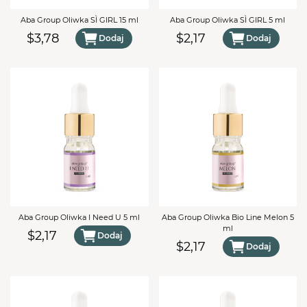
Aba Group Oliwka SÌ GIRL 15 ml
Aba Group Oliwka SÌ GIRL 5 ml
$3,78
$2,17
Dodaj
Dodaj
TWÓJ KOSZYK (
0
)
Suma koszyka (
0
)
PRZEJDŹ DO KOSZYKA
Aba Group Oliwka I Need U 5 ml
Aba Group Oliwka Bio Line Melon 5
ml
$2,17
Dodaj
$2,17
Dodaj