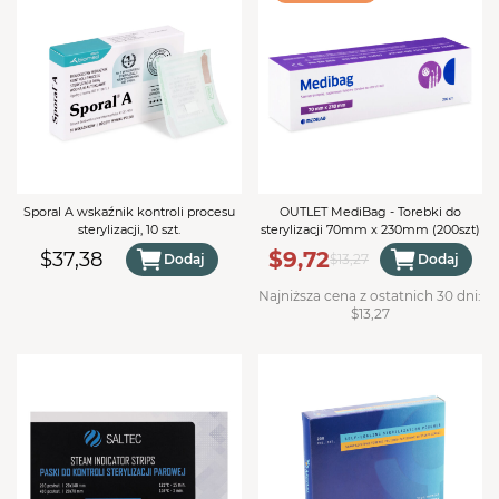
Sporal A wskaźnik kontroli procesu
OUTLET MediBag - Torebki do
sterylizacji, 10 szt.
sterylizacji 70mm x 230mm (200szt)
$9,72
$37,38
Dodaj
$13,27
Dodaj
Najniższa cena z ostatnich 30 dni:
$13,27
TWÓJ KOSZYK (
0
)
Suma koszyka (
0
)
PRZEJDŹ DO KOSZYKA