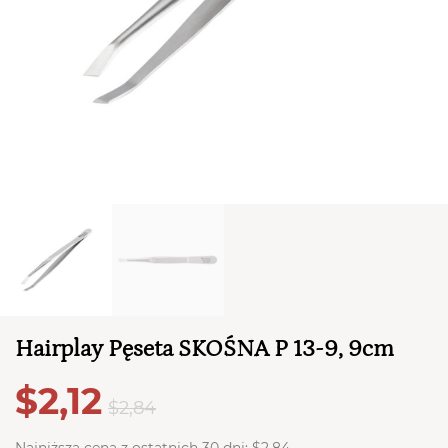
TWÓJ KOSZYK (
0
)
Suma koszyka (
0
)
Hairplay Pęseta SKOŚNA P 13-9, 9cm
PRZEJDŹ DO KOSZYKA
$2,12
$2,84