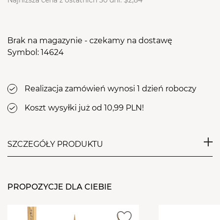
Najniższa cena z ostatnich 30 dni:
$2,84
Brak na magazynie - czekamy na dostawę
Symbol: 14624
Realizacja zamówień wynosi 1 dzień roboczy
Koszt wysyłki już od 10,99 PLN!
SZCZEGÓŁY PRODUKTU
Pęseta Hairplay SKOŚNA P 13-9
to niezawodne
narzędzie dla profesjonalistów w dziedzinie
PROPOZYCJE DLA CIEBIE
stylizacji
. Wykonana w całości ze
stali nierdzewnej
chirurgicznej
, gwarantuje
trwałość
i
odporność na
korozję
, co przekłada się na
długotrwałe