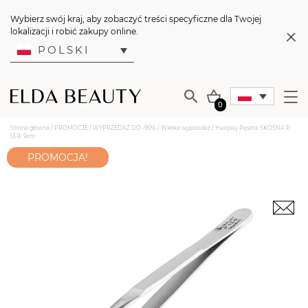
Wybierz swój kraj, aby zobaczyć treści specyficzne dla Twojej
lokalizacji i robić zakupy online.
POLSKI
0
Strona główna
/
PROMOCJE
/
WYPRZEDAŻ DO -90%
/
Wielka wyprzedaż
/ Hairplay Pęseta SKOŚNA P
13-9, 9cm
PROMOCJA!