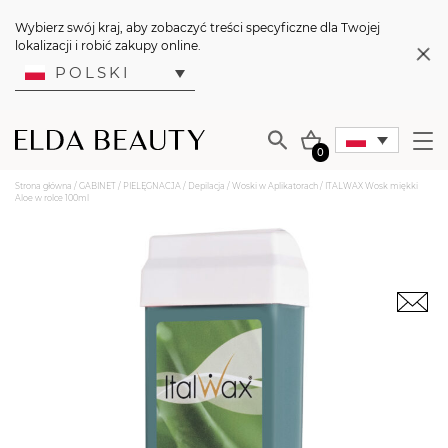
Wybierz swój kraj, aby zobaczyć treści specyficzne dla Twojej
lokalizacji i robić zakupy online.
POLSKI
0
Strona główna
/
GABINET
/
PIELĘGNACJA
/
Depilacja
/
Woski w Aplikatorach
/ ITALWAX Wosk miękki
Aloe w rolce 100ml