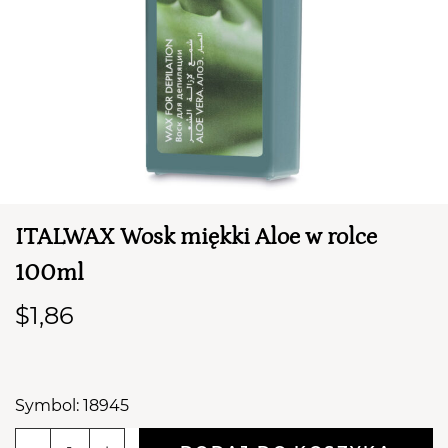
ITALWAX Wosk miękki Aloe w rolce
TWÓJ KOSZYK (
0
)
100ml
Suma koszyka (
0
)
$1,86
PRZEJDŹ DO KOSZYKA
Symbol: 18945