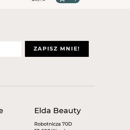
niem dermatologicznym.
stępujące certyfikaty:
zpieczeństwa.
warancja najwyższej jakości.
er jakości.
ZAPISZ MNIE!
e
Elda Beauty
Robotnicza 70D