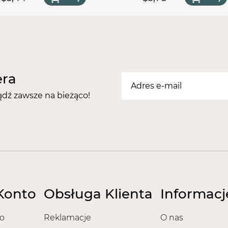
potwierdzone sprawozda
Nasze pilniki posiadają na
Europejski Certyfikat Be
Certyfikat - Europejska g
Certyfikat - Europejski lid
era
ądź zawsze na bieżąco!
Konto
Obsługa Klienta
Informacj
o
Reklamacje
O nas