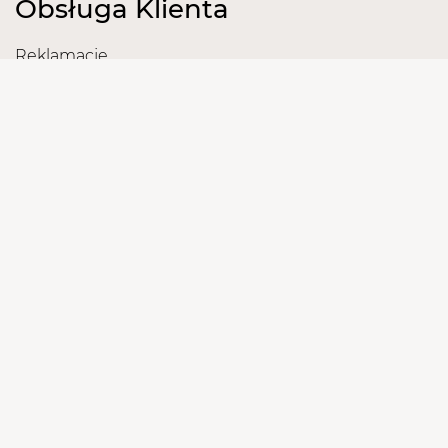
Obsługa Klienta
Reklamacje
Zwroty
Sposoby i Koszty Dostawy
Dane Konta Bankowego
Informacje
O nas
Regulamin Sklepu
Polityka prywatności