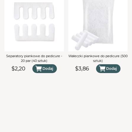
TWÓJ KOSZYK (
0
)
Suma koszyka (
0
)
PRZEJDŹ DO KOSZYKA
Separatory piankowe do pedicure -
Wałeczki piankowe do pedicure (500
20 par (40 sztuk)
sztuk)
$2,20
$3,86
Dodaj
Dodaj