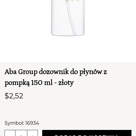
Aba Group dozownik do płynów z
TWÓJ KOSZYK (
0
)
pompką 150 ml - złoty
Suma koszyka (
0
)
$2,52
PRZEJDŹ DO KOSZYKA
Symbol: 16934