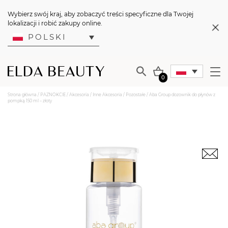
Wybierz swój kraj, aby zobaczyć treści specyficzne dla Twojej
lokalizacji i robić zakupy online.
POLSKI
0
Strona główna
/
PAZNOKCIE
/
Akcesoria
/
Inne Akcesoria
/
Pozostałe
/ Aba Group dozownik do płynów z
pompką 150 ml – złoty