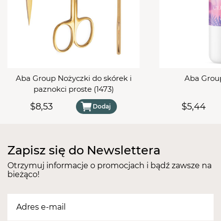
UWAGA: Zewnętrzna powłoka butelki nie jest
odporna na działania acetonu, mogą występować
zatarcia, smużenie.
Aba Group Nożyczki do skórek i
Aba Group
paznokci proste (1473)
$8,53
$5,44
Dodaj
Zapisz się do Newslettera
Otrzymuj informacje o promocjach i bądź zawsze na
bieżąco!