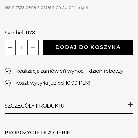
Najniższa cena z ostatnich 30 dni:
$1,89
Symbol: 11781
DODAJ DO KOSZYKA
ilość
Aba
Group
Realizacja zamówień wynosi 1 dzień roboczy
Frez
diamentowy
Koszt wysyłki już od 10,99 PLN!
720-
41
R,
SZCZEGÓŁY PRODUKTU
tarczka
(RAINBOW)
Profesjonalny frez z najwyższej jakości stali
nierdzewnej z nasypem diamentowo-kobaltowym.
PROPOZYCJE DLA CIEBIE