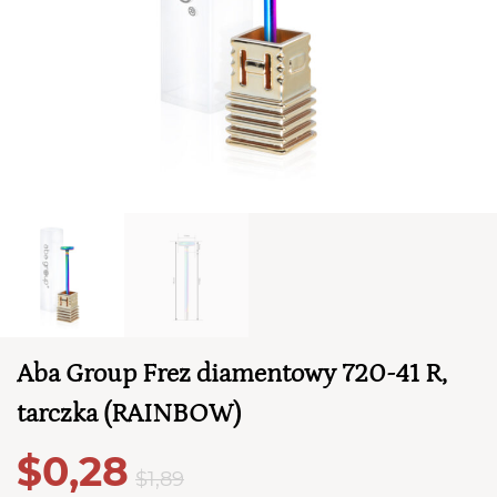
TWÓJ KOSZYK (
0
)
Suma koszyka (
0
)
PRZEJDŹ DO KOSZYKA
Aba Group Frez diamentowy 720-41 R,
tarczka (RAINBOW)
$0,28
$1,89