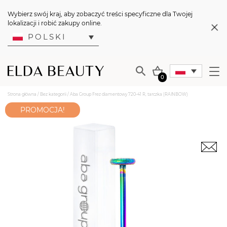
Wybierz swój kraj, aby zobaczyć treści specyficzne dla Twojej
lokalizacji i robić zakupy online.
POLSKI
0
Strona główna
/
Bez kategorii
/ Aba Group Frez diamentowy 720-41 R, tarczka (RAINBOW)
PROMOCJA!