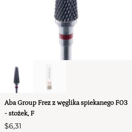
TWÓJ KOSZYK (
0
)
Suma koszyka (
0
)
Aba Group Frez z węglika spiekanego F03
PRZEJDŹ DO KOSZYKA
- stożek, F
$6,31