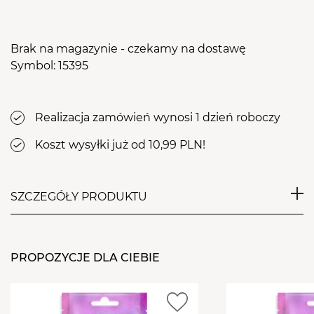
Brak na magazynie - czekamy na dostawę
Symbol: 15395
Realizacja zamówień wynosi 1 dzień roboczy
Koszt wysyłki już od 10,99 PLN!
SZCZEGÓŁY PRODUKTU
Delikatny frez z węglika spiekanego w kształcie
wąskiego stożka z drobnymi krzyżowymi
PROPOZYCJE DLA CIEBIE
nacięciami. Przeznaczony do pracy zarówno na
sucho jak i na mokro. Idealny do usuwania hybrydy
z naturalnej płytki paznokcia jak również z