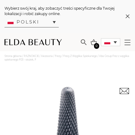
Wybierz swój kraj, aby zobaczyć treści specyficzne dla Twojej
lokalizacji i robić zakupy online.
POLSKI
0
Strona główna
/
PAZNOKCIE
/
Akcesoria
/
Frezy
/
Frezy Z Węglika Spiekanego
/ Aba Group Frez z węglika
spiekanego F03 – stożek, F