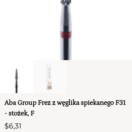
TWÓJ KOSZYK (
0
)
Suma koszyka (
0
)
Aba Group Frez z węglika spiekanego F31
PRZEJDŹ DO KOSZYKA
- stożek, F
$6,31