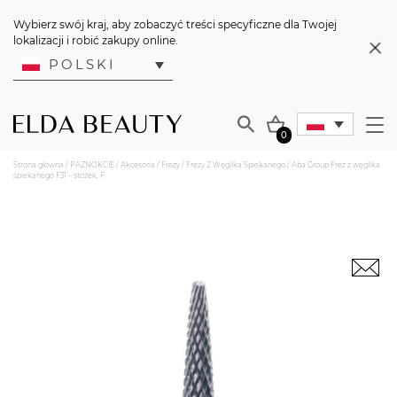
Wybierz swój kraj, aby zobaczyć treści specyficzne dla Twojej
lokalizacji i robić zakupy online.
POLSKI
0
Strona główna
/
PAZNOKCIE
/
Akcesoria
/
Frezy
/
Frezy Z Węglika Spiekanego
/ Aba Group Frez z węglika
spiekanego F31 – stożek, F