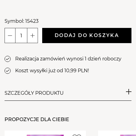
Symbol: 15423
DODAJ DO KOSZYKA
ilość
Aba
Group
Realizacja zamówień wynosi 1 dzień roboczy
Frez
z
Koszt wysyłki już od 10,99 PLN!
węglika
spiekanego
F31
SZCZEGÓŁY PRODUKTU
-
stożek,
Delikatny frez z węglika spiekanego w kształcie
F
bardzo małego stożka z drobnymi krzyżowymi
PROPOZYCJE DLA CIEBIE
nacięciami. Przeznaczony do pracy zarówno na
sucho jak i na mokro. Idealny do delikatnego