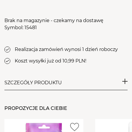
Brak na magazynie - czekamy na dostawę
Symbol: 15481
Realizacja zamówień wynosi 1 dzień roboczy
Koszt wysyłki już od 10,99 PLN!
SZCZEGÓŁY PRODUKTU
Frez z węglika spiekanego w kształcie ostrego
stożka o średnio mocnych nacięciach krzyżowych.
PROPOZYCJE DLA CIEBIE
Przeznaczony głównie do szybkiego i bezpiecznego
usuwania żelu bądź akrylu z trudniej dostępnych
miejsc, nie uszkadzając przy tym płytki paznokcia.