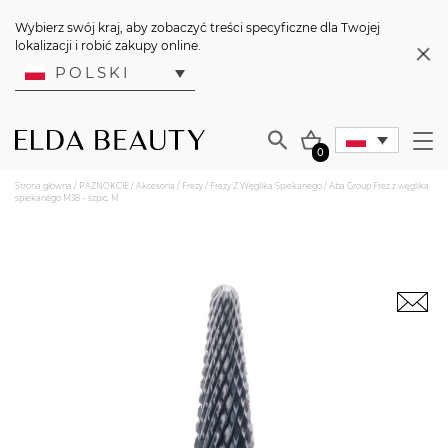
Wybierz swój kraj, aby zobaczyć treści specyficzne dla Twojej
lokalizacji i robić zakupy online.
POLSKI
0
Strona główna
/
PAZNOKCIE
/
Akcesoria
/
Frezy
/
Frezy Z Węglika Spiekanego
/ Aba Group Frez z węglika
spiekanego M38 – szpic, M