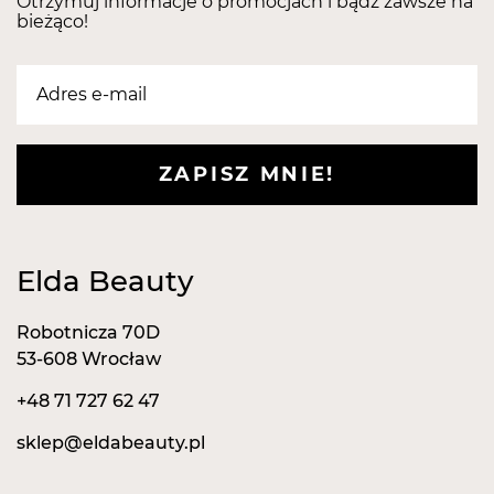
Otrzymuj informacje o promocjach i bądź zawsze na
bieżąco!
ZAPISZ MNIE!
Elda Beauty
Robotnicza 70D
53-608 Wrocław
+48 71 727 62 47
sklep@eldabeauty.pl