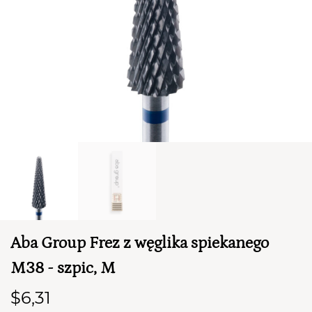
TWÓJ KOSZYK (
0
)
Suma koszyka (
0
)
Aba Group Frez z węglika spiekanego
PRZEJDŹ DO KOSZYKA
M38 - szpic, M
$6,31