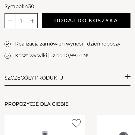
Symbol: 430
DODAJ DO KOSZYKA
ilość
Aba
Group
Realizacja zamówień wynosi 1 dzień roboczy
Kapturki
ścierne
Koszt wysyłki już od 10,99 PLN!
do
pedicure
13
SZCZEGÓŁY PRODUKTU
mm
gradacja
Nakładki kapturki Aba Group zostały wykonane z
120
nasypu węglika krzemu, który zapewnia najwyższy
-
PROPOZYCJE DLA CIEBIE
poziom jakości w stosowanej pracy
10
Rozmiar : 13 mm
sztuk
Gradacja : 120
Ilość: 10 szt.