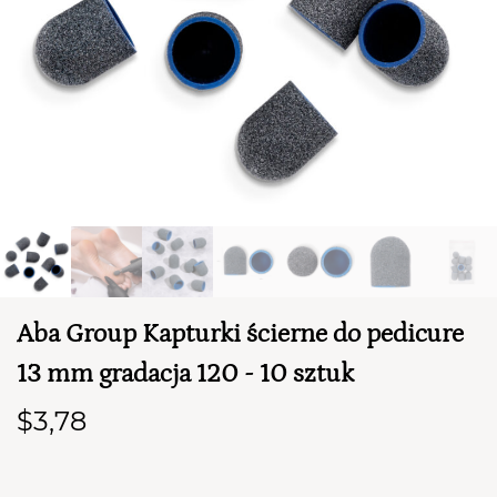
TWÓJ KOSZYK (
0
)
Aba Group Kapturki ścierne do pedicure
Suma koszyka (
0
)
13 mm gradacja 120 - 10 sztuk
PRZEJDŹ DO KOSZYKA
$3,78