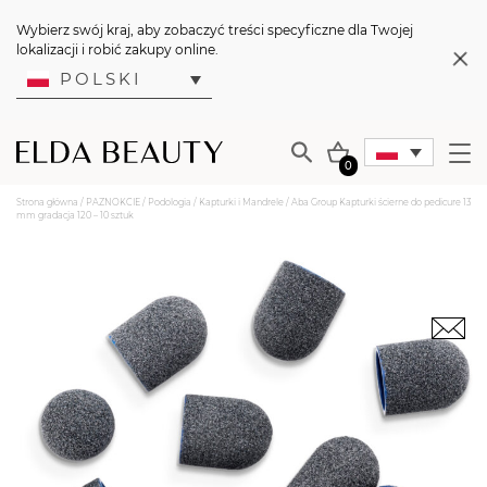
Wybierz swój kraj, aby zobaczyć treści specyficzne dla Twojej
lokalizacji i robić zakupy online.
POLSKI
0
Strona główna
/
PAZNOKCIE
/
Podologia
/
Kapturki i Mandrele
/ Aba Group Kapturki ścierne do pedicure 13
mm gradacja 120 – 10 sztuk