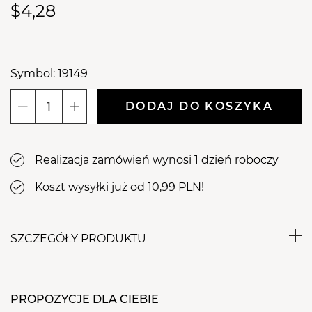
$4,28
Symbol: 19149
DODAJ DO KOSZYKA
ilość
Aba
Group
Realizacja zamówień wynosi 1 dzień roboczy
Lakier
hybrydowy
Koszt wysyłki już od 10,99 PLN!
do
paznokci
Miętowy
SZCZEGÓŁY PRODUKTU
720
Oh
Aba Group Lakier hybrydowy do
My
Mint
PROPOZYCJE DLA CIEBIE
paznokci Gel Polish 7 ml