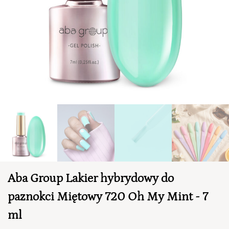
TWÓJ KOSZYK (
0
)
Suma koszyka (
0
)
Aba Group Lakier hybrydowy do
PRZEJDŹ DO KOSZYKA
paznokci Miętowy 720 Oh My Mint - 7
ml