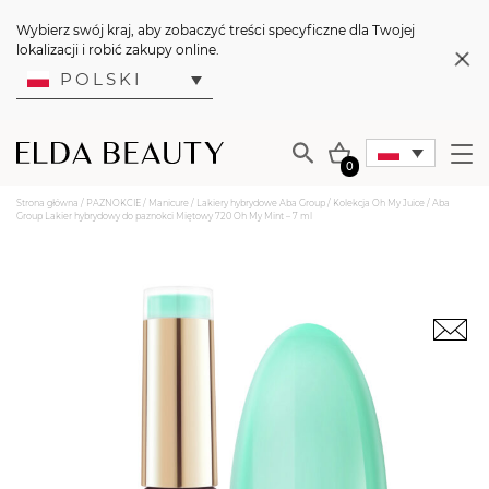
Wybierz swój kraj, aby zobaczyć treści specyficzne dla Twojej
lokalizacji i robić zakupy online.
POLSKI
0
Strona główna
/
PAZNOKCIE
/
Manicure
/
Lakiery hybrydowe Aba Group
/
Kolekcja Oh My Juice
/ Aba
Group Lakier hybrydowy do paznokci Miętowy 720 Oh My Mint – 7 ml