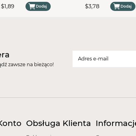
80 - 10 sztuk
$1,89
$3,78
Dodaj
Dodaj
era
ądź zawsze na bieżąco!
Konto
Obsługa Klienta
Informacj