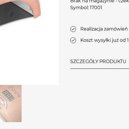
osy
Brak na magazynie - cze
le Aba Group
Symbol: 17001
WYPOSAŻENIE
stawy
TWÓJ KOSZYK (
0
)
Suma koszyka (
0
)
ZDOBIENIA
Realizacja zamówień 
PRZEJDŹ DO KOSZYKA
Koszt wysyłki już od 
SZCZEGÓŁY PRODUKTU
Holograficzna lampa UV
szybkiego utwardzania ws
innych preparatów świa
ruchu oraz zdejmowana 
zabieg wykonywania mani
spód odbija i rozprasza ś
utwardzają się równomiern
męczy wzroku, a ponadto