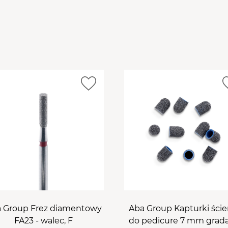
pobiera dużo mniej prądu
włączniki czasowe 5, 30 
24W i 48W (należy przytr
Długość fal UV: 365-405 
Napięcie wejściowe: 110V
Napięcie wyjściowe DC-2
Moc Max: 48W
​​​​​​​Okres gwarancyjny: 12 m
 Group Frez diamentowy
Aba Group Kapturki ście
FA23 - walec, F
do pedicure 7 mm grada