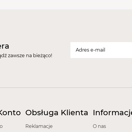
Skład:
82% bawełna 18 %
Gramatura
: 190g/m2
Komplet:
1 szt.
era
ądź zawsze na bieżąco!
Konto
Obsługa Klienta
Informacj
o
Reklamacje
O nas