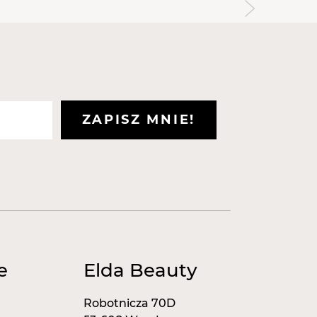
 poliester
ZAPISZ MNIE!
e
Elda Beauty
Robotnicza 70D