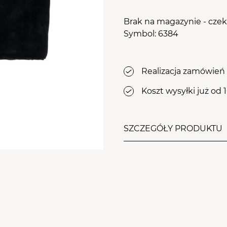
osy
le Aba Group
WYPOSAŻENIE
PRZEJDŹ DO KOSZYKA
Brak na magazynie - cze
stawy
Symbol: 6384
ZDOBIENIA
Realizacja zamówień 
Koszt wysyłki już od 
SZCZEGÓŁY PRODUKTU
Opaska zapinana na rzep,
obwodu. Idealnie dopasow
podnosi komfort noszenia
Należy prać w temperatur
rozwieszonej. Nie wymag
Rozmiar:
uniwersalny