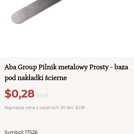
TWÓJ KOSZYK (
0
)
Aba Group Pilnik metalowy Prosty - baza
Suma koszyka (
0
)
pod nakładki ścierne
PRZEJDŹ DO KOSZYKA
$0,28
$1,17
Najniższa cena z ostatnich 30 dni:
$1,18
Symbol: 17526