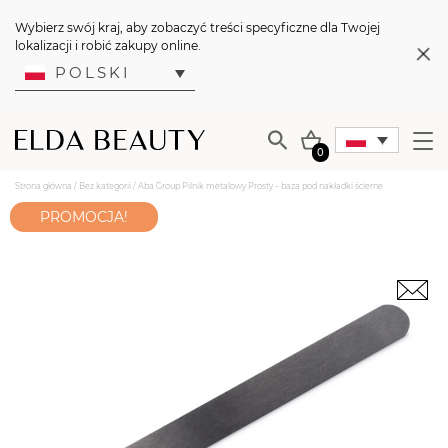
Wybierz swój kraj, aby zobaczyć treści specyficzne dla Twojej
lokalizacji i robić zakupy online.
POLSKI
0
Strona główna
/
Bez kategorii
/ Aba Group Pilnik metalowy Prosty – baza pod nakładki ścierne
PROMOCJA!