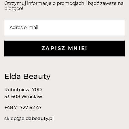
powodzeniem można sterylizować go w autoklawie.
Otrzymuj informacje o promocjach i bądź zawsze na
bieżąco!
Należy dokupić do niego samoprzylepne nakładki
ścierne w preferowanej przez siebie gradacji.
Pozostałości kleju po nakładkach usuń płynem na
bazie acetonu.
UWAGA! Nośnik sprzedawany jest bez nakładek,
które należy dokupić osobno w odpowiedniej dla
ZAPISZ MNIE!
siebie gradacji!
Elda Beauty
Robotnicza 70D
53-608 Wrocław
+48 71 727 62 47
sklep@eldabeauty.pl