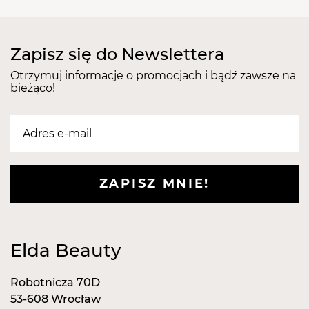
Należy prać w temperaturze do 40° oraz suszyć w
pozycji rozwieszonej. Nie wymaga prasowania.
Rozmiar (od krawędzi do krawędzi) :
95 x 205
Zapisz się do Newslettera
cm - uniwersalny
Gramatura:
190g/m2
Otrzymuj informacje o promocjach i bądź zawsze na
bieżąco!
Skład surowcowy:
82% bawełna 18 % poliester
Komplet:
1 szt.
ZAPISZ MNIE!
Elda Beauty
Robotnicza 70D
53-608 Wrocław