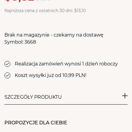
Najniższa cena z ostatnich 30 dni:
$13,10
Brak na magazynie - czekamy na dostawę
Symbol: 3668
Realizacja zamówień wynosi 1 dzień roboczy
Koszt wysyłki już od 10,99 PLN!
SZCZEGÓŁY PRODUKTU
Prześcieradło dzięki wszytej gumce w tunel idealnie
przylega do fotela. Dodatkowo zabezpiecza
PROPOZYCJE DLA CIEBIE
tapicerkę przed zniszczeniem i zabrudzeniami.