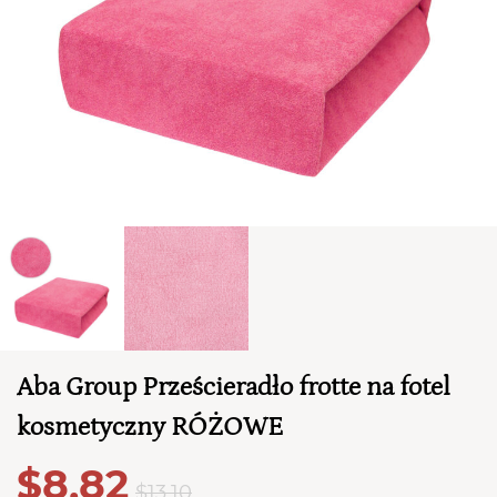
TWÓJ KOSZYK (
0
)
Suma koszyka (
0
)
PRZEJDŹ DO KOSZYKA
Aba Group Prześcieradło frotte na fotel
kosmetyczny RÓŻOWE
$8,82
$13,10