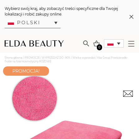
Wybierz swój kraj, aby zobaczyć treści specyficzne dla Twojej
lokalizacji i robić zakupy online.
POLSKI
0
Strona główna
/
PROMOCJE
/
WYPRZEDAŻ DO -90%
/
Wielka wyprzedaż
/ Aba Group Prześcieradło
frotte na fotel kosmetyczny RÓŻOWE
PROMOCJA!