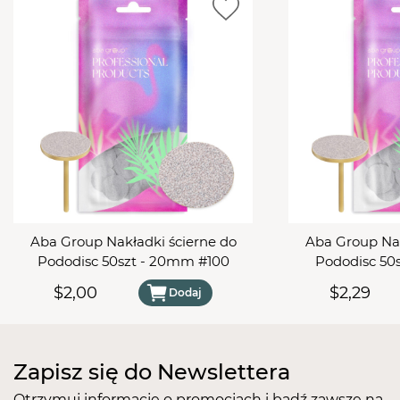
łatwością stworzysz wzorki oraz małe ikony
na paznokciach. Podczas wykonywania stylizacji
można go wykorzystywać do precyzyjnego
malowania przy skórkach.
Cieniutki i precyzyjny, doskonały do zdobień
paznokci zarówno farbkami, kolorowym akrylem jak
i kolorowym żelem oraz lakierami hybrydowymi.
Idealnie wyprofilowana rączka zapewni komfort
podczas wykonywania manicure.
Aba Group Nakładki ścierne do
Aba Group Nak
Pododisc 50szt - 20mm #100
Pododisc 50
$2,00
$2,29
Dodaj
Zapisz się do Newslettera
Otrzymuj informacje o promocjach i bądź zawsze na