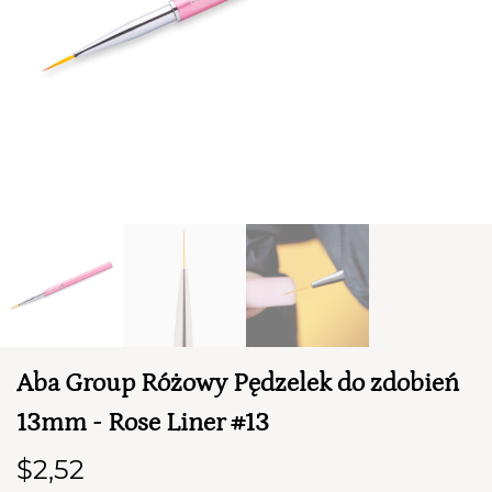
TWÓJ KOSZYK (
0
)
Suma koszyka (
0
)
Aba Group Różowy Pędzelek do zdobień
PRZEJDŹ DO KOSZYKA
13mm - Rose Liner #13
$2,52