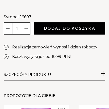
Symbol: 16697
DODAJ DO KOSZYKA
ilość
Aba
Group
Realizacja zamówień wynosi 1 dzień roboczy
Różowy
Pędzelek
Koszt wysyłki już od 10,99 PLN!
do
zdobień
13mm
SZCZEGÓŁY PRODUKTU
-
Rose
Pędzel idealnie nadaje się do bardzo precyzyjnego
Liner
malowania. Gwarantuje niezwykłą precyzję,
#13
PROPOZYCJE DLA CIEBIE
przydatną przy kreowaniu wszelkiego rodzaju
niewielkich detali i wykończeń. Z jego pomocą z