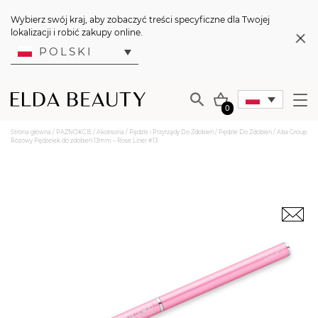
Wybierz swój kraj, aby zobaczyć treści specyficzne dla Twojej
lokalizacji i robić zakupy online.
POLSKI
0
Strona główna
/
PAZNOKCIE
/
Akcesoria
/
Pędzle i Przyrządy Do Zdobień
/
Pędzle Do Zdobień
/ Aba Group
Różowy Pędzelek do zdobień 13mm – Rose Liner #13