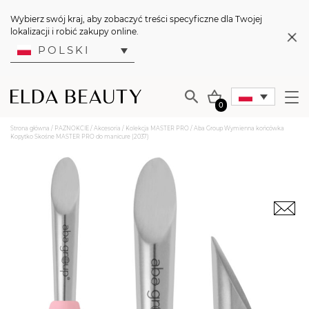
Wybierz swój kraj, aby zobaczyć treści specyficzne dla Twojej
lokalizacji i robić zakupy online.
POLSKI
0
Strona główna
/
PAZNOKCIE
/
Akcesoria
/
Kolekcja MASTER PRO
/ Aba Group Wymienna końcówka
Kopytko Skośne MASTER PRO do manicure (2037)