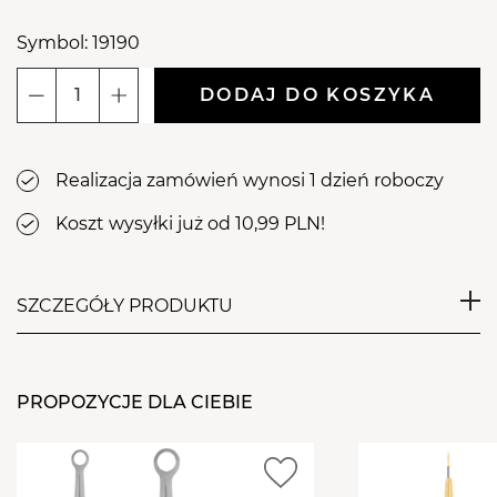
Symbol: 19190
DODAJ DO KOSZYKA
ilość
Aba
Group
Realizacja zamówień wynosi 1 dzień roboczy
Wymienna
końcówka
Koszt wysyłki już od 10,99 PLN!
Kopytko
Skośne
MASTER
SZCZEGÓŁY PRODUKTU
PRO
do
Aba Group Wymienna końcówka
manicure
(2037)
PROPOZYCJE DLA CIEBIE
Kopytko Skośne MASTER PRO do
manicure (2037)
Aba Group Wymienna końcówka Kopytko Skośne