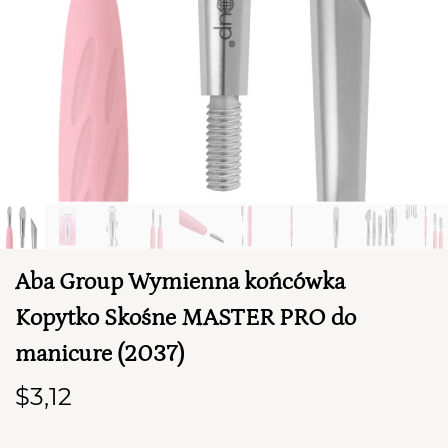
Aba Group Wymienna końcówka
TWÓJ KOSZYK (
0
)
Suma koszyka (
0
)
Kopytko Skośne MASTER PRO do
manicure (2037)
PRZEJDŹ DO KOSZYKA
$3,12