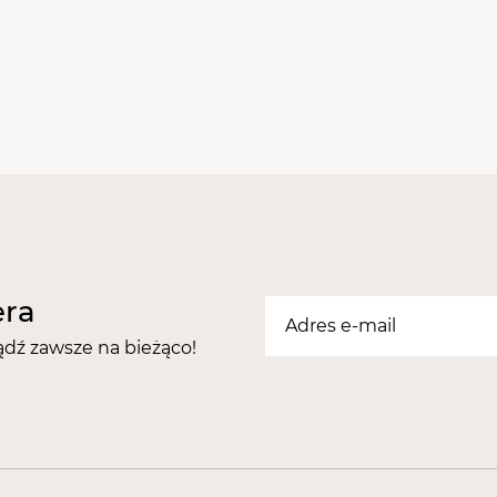
Batiste Blush to kobiecy,
aromaty hibiskusa, frezji, 
wetiweru i piżma, a wszy
świeżymi zielonymi nutam
Właściwości suchego sz
Nadaje mega objętość j
przywraca świeżość pr
wygodny rozpylacz po
jak i na dworze;
świetnie sprawdzi się 
myciem włosów;
nadaje się zarówno dla 
era
Sposób użycia:
ądź zawsze na bieżąco!
Aby uzyskać najlepsze rezu
30 cm od nasady. Następn
wyszczotkowanie kosmykó
magię suchego szamponu B
czas!