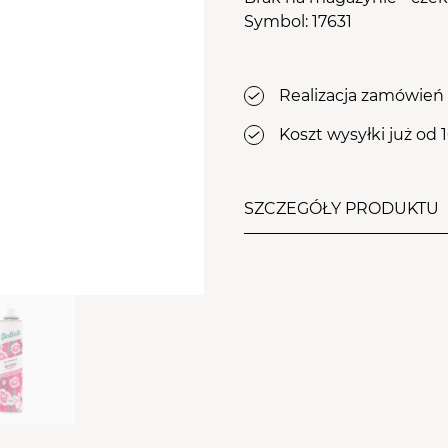
osy
Suma koszyka (
0
)
le Aba Group
Symbol: 17631
WYPOSAŻENIE
stawy
PRZEJDŹ DO KOSZYKA
ZDOBIENIA
Realizacja zamówień 
Koszt wysyłki już od 
SZCZEGÓŁY PRODUKTU
Batiste Blush to innowac
musisz już martwić się br
włosy były świeże i ładni
szamponowi znów poczuje
Batiste to idealne rozwi
chcesz odświeżyć swoją 
myciami. Wygodny spray,
zewnątrz.