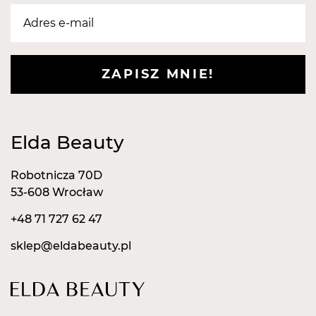
skórę. Stosować na zakończenie demakijażu lub do
odświeżenia skóry podczas zabiegów.
Pojemność:
500 ml
ZAPISZ MNIE!
Elda Beauty
Robotnicza 70D
53-608 Wrocław
+48 71 727 62 47
sklep@eldabeauty.pl