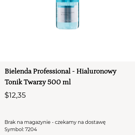
TWÓJ KOSZYK (
0
)
Suma koszyka (
0
)
Bielenda Professional - Hialuronowy
PRZEJDŹ DO KOSZYKA
Tonik Twarzy 500 ml
$12,35
Brak na magazynie - czekamy na dostawę
Symbol: 7204