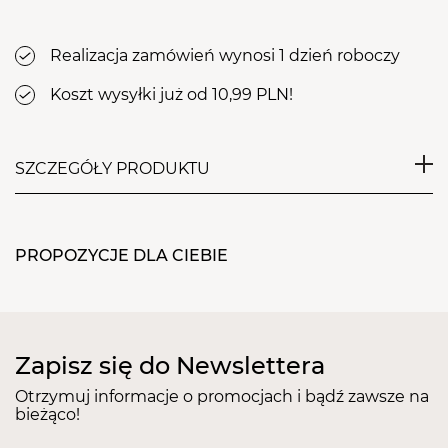
Realizacja zamówień wynosi 1 dzień roboczy
Koszt wysyłki już od 10,99 PLN!
SZCZEGÓŁY PRODUKTU
Przeznaczenie:
każdy rodzaj cery, preparat
przywracający skórze naturalne pH, działający
PROPOZYCJE DLA CIEBIE
oczyszczająco i odświeżająco.
Działanie:
Tonizuje skórę przywracając jej naturalne pH,
Oczyszcza i odświeża cerę,
Zapisz się do Newslettera
Koi i łagodzi podrażnienia,
Wzmaga oddychanie wewnątrzkomórkowe.
Otrzymuj informacje o promocjach i bądź zawsze na
bieżąco!
Sposób użycia:
Na bawełniany płatek kosmetyczny
nalać niewielką ilość Toniku i delikatnie przetrzeć