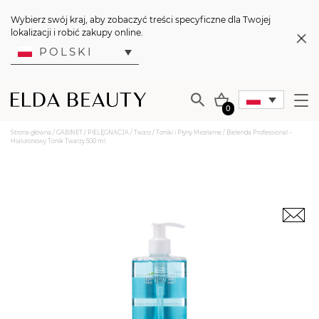
Wybierz swój kraj, aby zobaczyć treści specyficzne dla Twojej
lokalizacji i robić zakupy online.
POLSKI
0
Strona główna
/
GABINET
/
PIELĘGNACJA
/
Twarz
/
Toniki i Płyny Micelarne
/ Bielenda Professional –
Hialuronowy Tonik Twarzy 500 ml