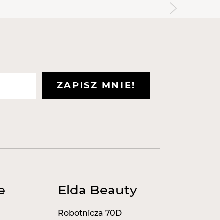
się warstwy rogowej, • Działa
ciwświądowo, • Łagodzi podrażnienia, •
chroni go przed wysuszeniem, •
naskórka, • Uzupełnia lipidy cementu
ymując właściwy poziom nawilżenia i
e bariery naskórkowej, • Niweluje
ZAPISZ MNIE!
e
Elda Beauty
Robotnicza 70D