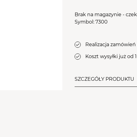
osy
le Aba Group
WYPOSAŻENIE
PRZEJDŹ DO KOSZYKA
Brak na magazynie - cze
stawy
Symbol: 7300
ZDOBIENIA
Realizacja zamówień 
Koszt wysyłki już od 
SZCZEGÓŁY PRODUKTU
Przeznaczenie:
zrogowaci
stóp.
Składniki aktywne
Olej kukui, Olej makadam
fiołka trójbarwnego, Lano
•
Intensyfikuje proces złu
ułatwia penetrację skład