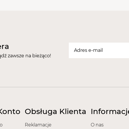
nadmiernemu odtwarzaniu 
przeciwbakteryjnie i prze
Wiąże wodę w naskórku i 
Przyspiesza regenerację 
międzykomórkowego, utrz
prawidłowe funkcjonowani
era
nieprzyjemny zapach.
ądź zawsze na bieżąco!
Konto
Obsługa Klienta
Informacj
o
Reklamacje
O nas