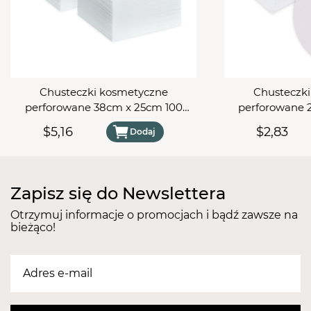
Chusteczki kosmetyczne
Chusteczk
perforowane 38cm x 25cm 100
perforowane 
sztuk
s
$5,16
$2,83
Dodaj
Zapisz się do Newslettera
Otrzymuj informacje o promocjach i bądź zawsze na
bieżąco!