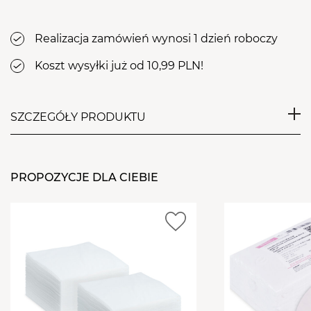
Realizacja zamówień wynosi 1 dzień roboczy
Koszt wysyłki już od 10,99 PLN!
SZCZEGÓŁY PRODUKTU
Przeznaczone do wykonywania czynności
kosmetycznych zarówno podczas pielęgnacji
PROPOZYCJE DLA CIEBIE
domowej, jak i profesjonalnej.
Chusteczki są delikatne dla skóry, również wrażliwej.
Stworzone z wysokiej jakości włókniny. Pomocne
podczas wykonywania demakijażu, zmywania z
twarzy rożnego rodzaju preparatów kosmetycznych,
a także przemywania skóry.