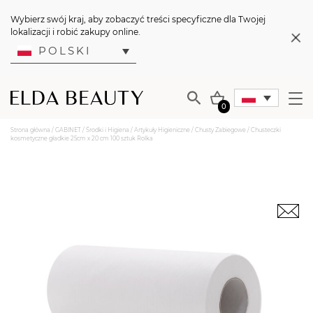
Wybierz swój kraj, aby zobaczyć treści specyficzne dla Twojej
lokalizacji i robić zakupy online.
POLSKI
0
Strona główna
/
GABINET
/
Środki i Higiena
/
Artykuły Higieniczne
/
Chusty Zabiegowe
/ Chusteczki
kosmetyczne gładkie 25cm x 20 cm 100 sztuk Rolka