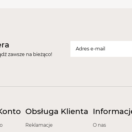
idealnie sprawdzi się ja
efektem. Produkt posiad
Zalety:
Wyrównuje kolor lakieru
Pozwala na przedłużen
era
Wiązania kauczukowe p
ądź zawsze na bieżąco!
jednocześnie nadając 
Sprawia, że pastelowe i
uwydatnione.
Czas utwardzania bazy ka
Na zmatowioną i odtłus
warstwę bazy i utwardź
Następnie zaaplikuj w
Konto
Obsługa Klienta
Informacj
kolorowego i utwardź 1
Zakończ aplikację nakł
o
Reklamacje
O nas
120s w lampie UV / 30s