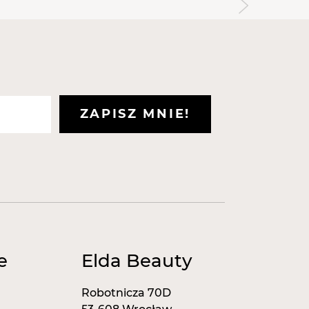
ko 2w1 do manicure z naturalnym
a warstwę dyspersyjną.
 oraz nierówności płytki;
ie paznokci do 10mm;
ozwalają usztywnić paznokieć,
ZAPISZ MNIE!
mu elastyczność;
 neonowe kolory są bardziej
uczukowej i sposób użycia:
zczoną płytkę paznokcia nałóż cienką
 120s w lampie UV / 30s w lampie LED.
arstwę hybrydowego lakieru
e
Elda Beauty
20s w lampie UV / 30s w lampie LED.
adając cienką warstwę topu i utwardź
Robotnicza 70D
 w lampie LED.