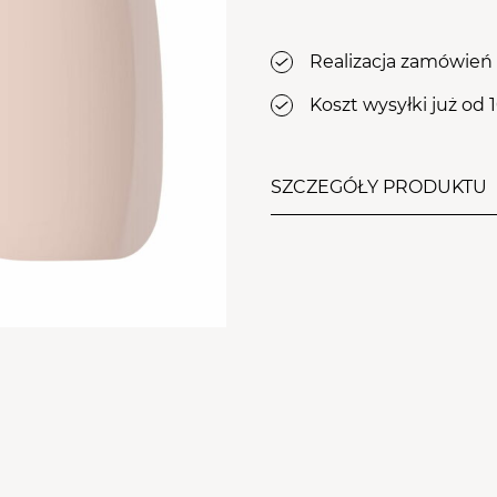
osy
le Aba Group
PRZEJDŹ DO KOSZYKA
WYPOSAŻENIE
stawy
Realizacja zamówień 
ZDOBIENIA
Koszt wysyłki już od 
SZCZEGÓŁY PRODUKTU
Delikatnie różowa, ale i 
idealnie sprawdza się p
french oraz stylizacji ba
doskonała przyczepność -
paznokci.
Rubber base jest produk
Twoja płytka jest słaba, 
widocznie ją wzmocni? W 
Ciebie odpowiednia! Dzię