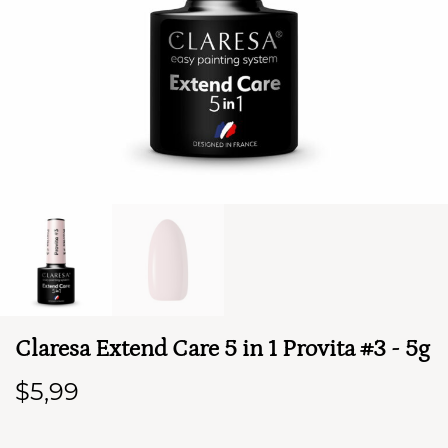
TWÓJ KOSZYK (
0
)
Suma koszyka (
0
)
PRZEJDŹ DO KOSZYKA
Claresa Extend Care 5 in 1 Provita #3 - 5g
$5,99