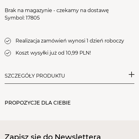
Brak na magazynie - czekamy na dostawę
Symbol: 17805
Realizacja zamówień wynosi 1 dzień roboczy
Koszt wysyłki już od 10,99 PLN!
SZCZEGÓŁY PRODUKTU
Witaminowa baza hybrydowa przeznaczona jest do
paznokci słabych i wymagających wzmocnienia.
PROPOZYCJE DLA CIEBIE
Zawiera witaminę E, biotynę i wapń. Ponadto w jej
składzie znajduje się olej z nasion róży, ekstrakt z
kasztanowca oraz olej kukurydziany. Produkt
znacząco zwiększa również przyczepność, dzięki
Zapisz się do Newslettera
czemu gwarantuje maksymalną trwałość