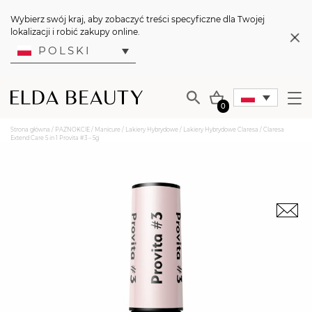
Wybierz swój kraj, aby zobaczyć treści specyficzne dla Twojej
lokalizacji i robić zakupy online.
POLSKI
0
Strona główna
/
PAZNOKCIE
/
Manicure
/
Lakiery Hybrydowe
/
Lakiery Hybrydowe Claresa
/ Claresa
Extend Care 5 in 1 Provita #3 – 5g