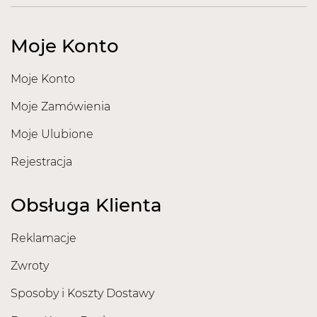
*podany skład może ulec zmianie. Pełny skład INCI
znajduje się na opakowaniu produktu.
Moje Konto
Moje Konto
Moje Zamówienia
Moje Ulubione
Rejestracja
Obsługa Klienta
Reklamacje
Zwroty
Sposoby i Koszty Dostawy