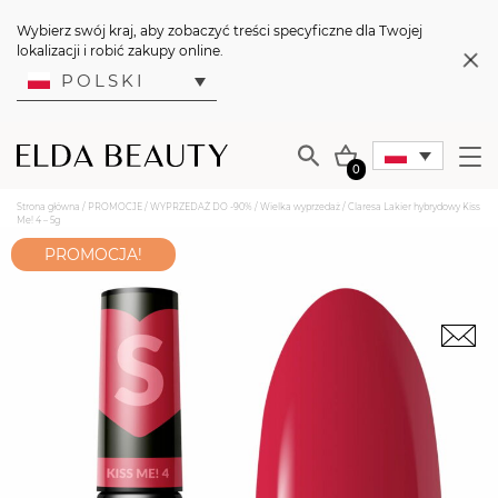
Wybierz swój kraj, aby zobaczyć treści specyficzne dla Twojej
lokalizacji i robić zakupy online.
POLSKI
0
Strona główna
/
PROMOCJE
/
WYPRZEDAŻ DO -90%
/
Wielka wyprzedaż
/ Claresa Lakier hybrydowy Kiss
Me! 4 – 5g
PROMOCJA!