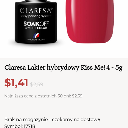
Claresa Lakier hybrydowy Kiss Me! 4 - 5g
TWÓJ KOSZYK (
0
)
$1,41
Suma koszyka (
0
)
$2,59
Najniższa cena z ostatnich 30 dni:
$2,59
PRZEJDŹ DO KOSZYKA
Brak na magazynie - czekamy na dostawę
Symbol: 17718