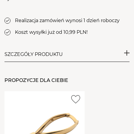
Realizacja zamówień wynosi 1 dzień roboczy
Koszt wysyłki już od 10,99 PLN!
SZCZEGÓŁY PRODUKTU
Dzięki lakierowi hybrydowemu
Kiss Me! 4
i jego
głębokiej czerwieni stworzysz piękną stylizację
PROPOZYCJE DLA CIEBIE
manicure na każdą okazję.
WŁAŚCIWOŚCI:
bezproblemowa aplikacja, bez zalewania skórek
idealna, średnia gęstość
bezpieczny dla paznokci i dłoni
trwałość nawet do 3 tygodni