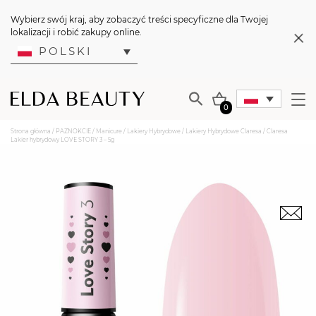
Wybierz swój kraj, aby zobaczyć treści specyficzne dla Twojej
lokalizacji i robić zakupy online.
POLSKI
0
Strona główna
/
PAZNOKCIE
/
Manicure
/
Lakiery Hybrydowe
/
Lakiery Hybrydowe Claresa
/ Claresa
Lakier hybrydowy LOVE STORY 3 – 5g