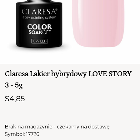
TWÓJ KOSZYK (
0
)
Suma koszyka (
0
)
Claresa Lakier hybrydowy LOVE STORY
PRZEJDŹ DO KOSZYKA
3 - 5g
$4,85
Brak na magazynie - czekamy na dostawę
Symbol: 17726