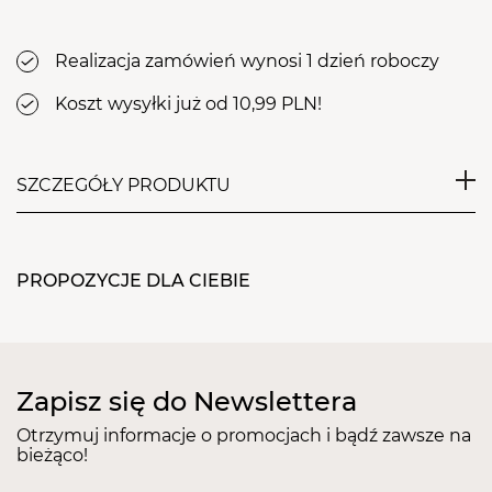
Realizacja zamówień wynosi 1 dzień roboczy
Koszt wysyłki już od 10,99 PLN!
SZCZEGÓŁY PRODUKTU
Love Story 3
to bardzo delikatny, jaśniutki odcień
pudrowego różu. Będzie wspaniale współgrał z
PROPOZYCJE DLA CIEBIE
delikatnymi, srebrnymi lub złotymi zdobieniami jako
kolor bazowy. Pięknie podkreśli też wakacyjną
opaleniznę.
Zapisz się do Newslettera
WŁAŚCIWOŚCI:
bezproblemowa aplikacja, bez zalewania skórek
Otrzymuj informacje o promocjach i bądź zawsze na
bieżąco!
intensywny połysk
idealna, średnia gęstość