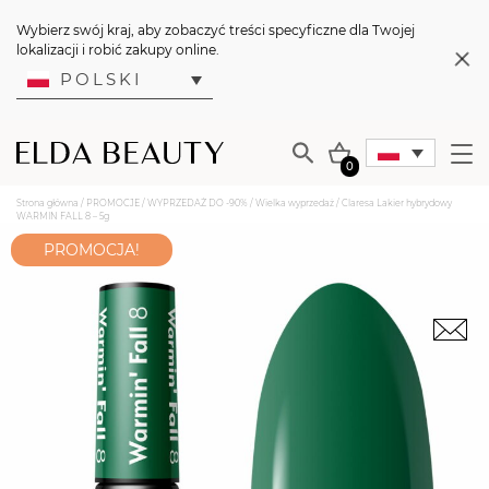
Wybierz swój kraj, aby zobaczyć treści specyficzne dla Twojej
lokalizacji i robić zakupy online.
POLSKI
0
Strona główna
/
PROMOCJE
/
WYPRZEDAŻ DO -90%
/
Wielka wyprzedaż
/ Claresa Lakier hybrydowy
WARMIN FALL 8 – 5g
PROMOCJA!