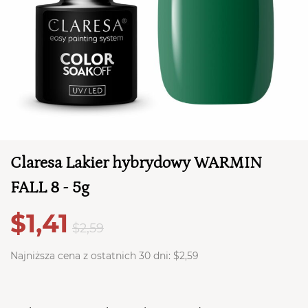
Claresa Lakier hybrydowy WARMIN
FALL 8 - 5g
TWÓJ KOSZYK (
0
)
Suma koszyka (
0
)
$1,41
$2,59
PRZEJDŹ DO KOSZYKA
Najniższa cena z ostatnich 30 dni:
$2,59