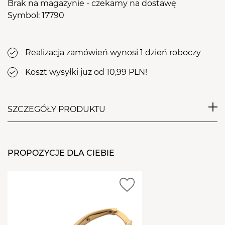
Brak na magazynie - czekamy na dostawę
Symbol: 17790
Realizacja zamówień wynosi 1 dzień roboczy
Koszt wysyłki już od 10,99 PLN!
SZCZEGÓŁY PRODUKTU
Lakier hybrydowy
WARMIN FALL 8
to elegancka
butelkowa zieleń idealna zarówno do
PROPOZYCJE DLA CIEBIE
minimalistycznego manicure jak i łączenia z
błyszczącymi zdobienia. Doskonale komponuje się z
czernią, bielą, złotem jak i beżem.
WŁAŚCIWOŚCI:
bezproblemowa aplikacja, bez zalewania skórek