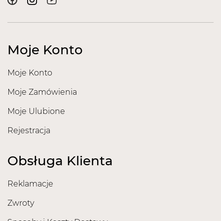
16035, CI 61570 ]
Tylko do użytku profesjonalnego. Może powodować
reakcję alergiczną. Unikać kontaktu ze skórą.
Przeczytać uważnie sposób użycia.
Moje Konto
Moje Konto
Moje Zamówienia
Moje Ulubione
Rejestracja
Obsługa Klienta
Reklamacje
Zwroty