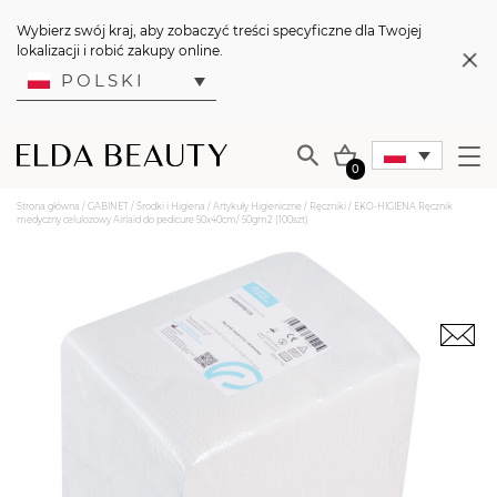
Wybierz swój kraj, aby zobaczyć treści specyficzne dla Twojej
lokalizacji i robić zakupy online.
POLSKI
0
Strona główna
/
GABINET
/
Środki i Higiena
/
Artykuły Higieniczne
/
Ręczniki
/ EKO-HIGIENA Ręcznik
medyczny celulozowy Airlaid do pedicure 50x40cm/ 50gm2 (100szt)