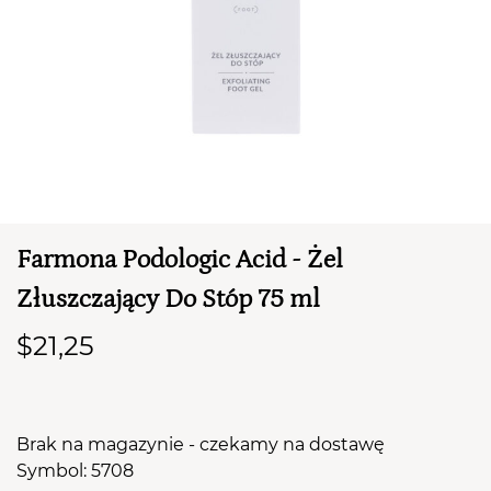
TWÓJ KOSZYK (
0
)
Suma koszyka (
0
)
Farmona Podologic Acid - Żel
PRZEJDŹ DO KOSZYKA
Złuszczający Do Stóp 75 ml
$21,25
Brak na magazynie - czekamy na dostawę
Symbol: 5708