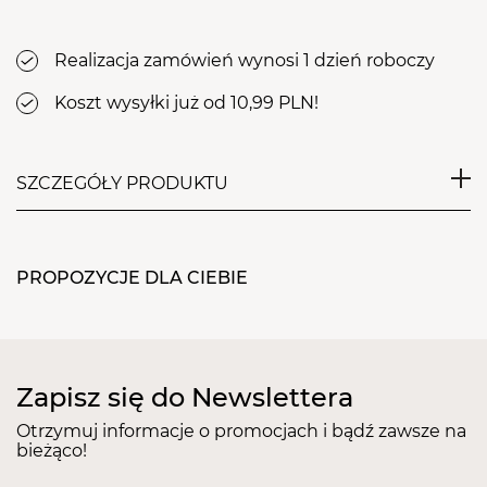
Realizacja zamówień wynosi 1 dzień roboczy
Koszt wysyłki już od 10,99 PLN!
SZCZEGÓŁY PRODUKTU
Specjalistyczna linia podologiczna, której działanie
zostało oparte o aktywność kwasów owocowych.
PROPOZYCJE DLA CIEBIE
Stężenie kwasów owocowych wynosi 44 procent.
Produkt zapewnia wykonanie profesjonalnego
pedicure i otrzymanie doskonałych rezultatów w
bardzo krótkim czasie.
Przeznaczenie:
silnie
Zapisz się do Newslettera
zrogowaciała, sucha, szorstka, zniszczona skóra stóp,
w przypadku skłonności do powstawania modzeli i
Otrzymuj informacje o promocjach i bądź zawsze na
bieżąco!
odcisków, do stosowania w trakcie zabiegów
podologicznych.