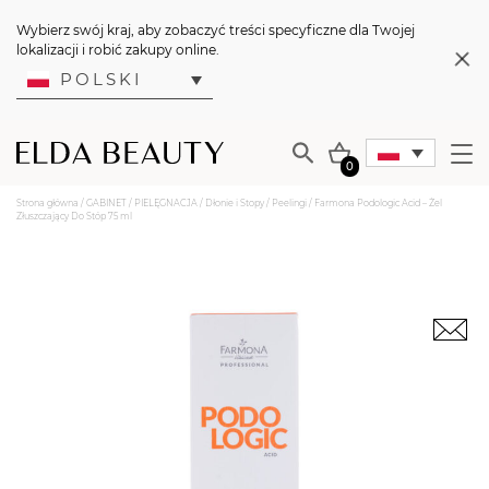
Wybierz swój kraj, aby zobaczyć treści specyficzne dla Twojej
lokalizacji i robić zakupy online.
POLSKI
0
Strona główna
/
GABINET
/
PIELĘGNACJA
/
Dłonie i Stopy
/
Peelingi
/ Farmona Podologic Acid – Żel
Złuszczający Do Stóp 75 ml