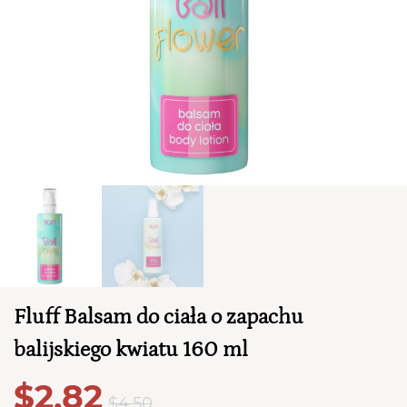
TWÓJ KOSZYK (
0
)
Suma koszyka (
0
)
Fluff Balsam do ciała o zapachu
PRZEJDŹ DO KOSZYKA
balijskiego kwiatu 160 ml
$2,82
$4,50