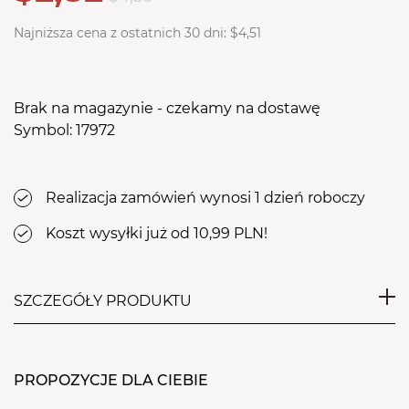
Najniższa cena z ostatnich 30 dni:
$4,51
Brak na magazynie - czekamy na dostawę
Symbol: 17972
Realizacja zamówień wynosi 1 dzień roboczy
Koszt wysyłki już od 10,99 PLN!
SZCZEGÓŁY PRODUKTU
Balsam Balijski Kwiat, obfitujący w składniki
odżywcze, ma działanie zmiękczające,
PROPOZYCJE DLA CIEBIE
uelastyczniające i wygładzające skórę, nie