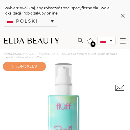
Wybierz swój kraj, aby zobaczyć treści specyficzne dla Twojej
lokalizacji i robić zakupy online.
POLSKI
0
Strona główna
/
PROMOCJE
/
WYPRZEDAŻ DO -90%
/
Wielka wyprzedaż
/ Fluff Balsam do ciała o
zapachu balijskiego kwiatu 160 ml
PROMOCJA!