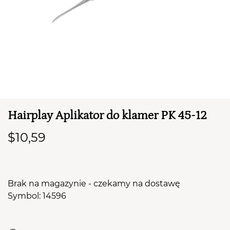
Hairplay Aplikator do klamer PK 45-12
TWÓJ KOSZYK (
0
)
$10,59
Suma koszyka (
0
)
PRZEJDŹ DO KOSZYKA
Brak na magazynie - czekamy na dostawę
Symbol: 14596