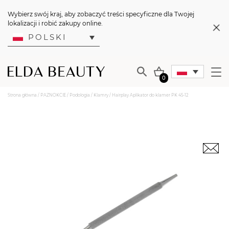
Wybierz swój kraj, aby zobaczyć treści specyficzne dla Twojej
lokalizacji i robić zakupy online.
POLSKI
0
Strona główna
/
PAZNOKCIE
/
Podologia
/
Klamry
/ Hairplay Aplikator do klamer PK 45-12