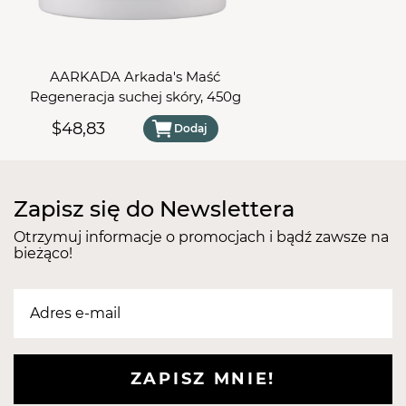
łatwość utrzymania w czystości.
Długość tego przyrządu wynosi
12 cm
, co czyni go
kompaktowym
i
łatwym w przechowywaniu
oraz
AARKADA Arkada's Maść
wygodnym w użytkowaniu.
Aplikator do klamr
Regeneracja suchej skóry, 450g
Hairplay 45-12
to nieodzowne narzędzie zarówno
dla profesjonalistów, jak i osób dbających o
$48,83
Dodaj
doskonałą
pielęgnację stóp i paznokci
w
domowym zaciszu.
Zapisz się do Newslettera
Otrzymuj informacje o promocjach i bądź zawsze na
bieżąco!
ZAPISZ MNIE!