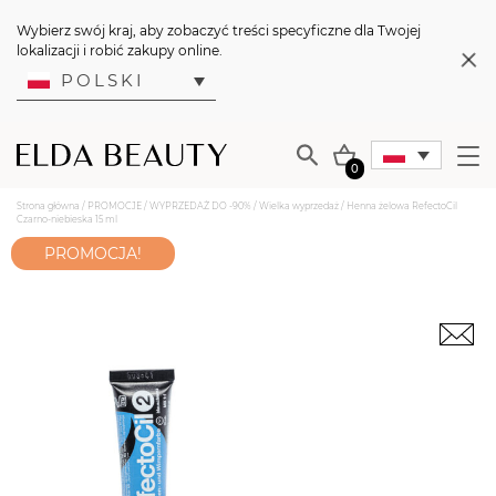
Wybierz swój kraj, aby zobaczyć treści specyficzne dla Twojej
lokalizacji i robić zakupy online.
POLSKI
0
Strona główna
/
PROMOCJE
/
WYPRZEDAŻ DO -90%
/
Wielka wyprzedaż
/ Henna żelowa RefectoCil
Czarno-niebieska 15 ml
PROMOCJA!