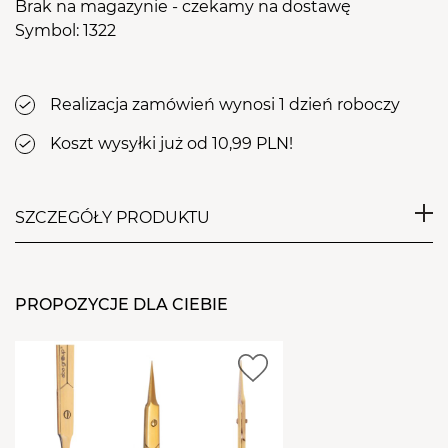
Brak na magazynie - czekamy na dostawę
Symbol: 1322
Realizacja zamówień wynosi 1 dzień roboczy
Koszt wysyłki już od 10,99 PLN!
SZCZEGÓŁY PRODUKTU
Odkryj sekrety perfekcyjnych brwi i rzęs z Henną
Żelową RefectoCil – Twoim kluczem do długotrwałej
PROPOZYCJE DLA CIEBIE
i intensywnej koloryzacji bez podrażnień. RefectoCil,
lider wśród profesjonalnych produktów do
farbowania brwi i rzęs, prezentuje innowacyjną
hennę żelową, zaprojektowaną, aby spełnić
oczekiwania nawet najbardziej wymagających
użytkowników. Jej unikalna, żelowa konsystencja