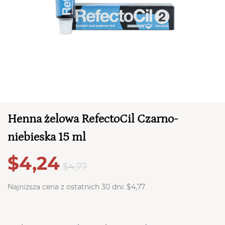
Henna żelowa RefectoCil Czarno-
niebieska 15 ml
TWÓJ KOSZYK (
0
)
Suma koszyka (
0
)
$4,24
$4,77
PRZEJDŹ DO KOSZYKA
Najniższa cena z ostatnich 30 dni:
$4,77