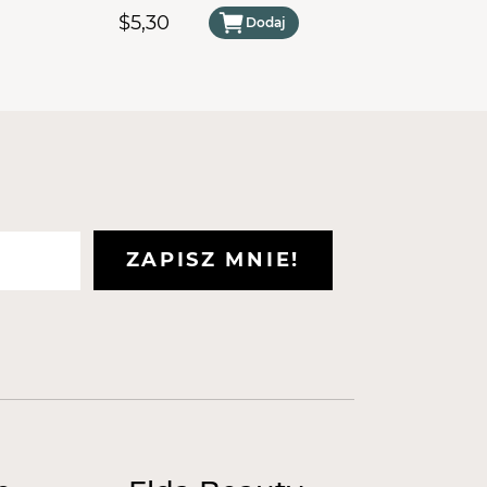
$5,30
$5,30
Dodaj
ZAPISZ MNIE!