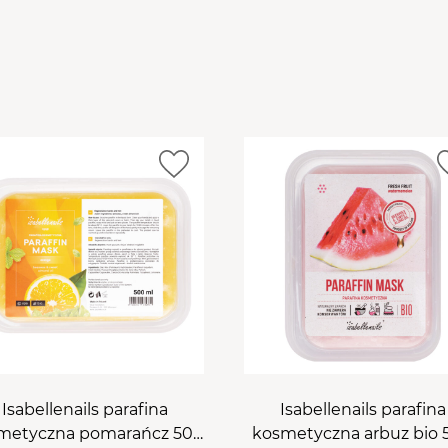
przyspiesza wchłanianie 
maskach pielęgnacyjnych.
jest aksamitnie delikatna
efektu zalecamy systema
razy w tygodniu.
Skład/In
Hydrotreated, Paraffinum
Amygdalus Dulcis Oil, Cer
Extract, Canola Oil, Linaloo
Isabellenails parafina
Isabellenails parafina
metyczna pomarańcz 500
kosmetyczna arbuz bio 