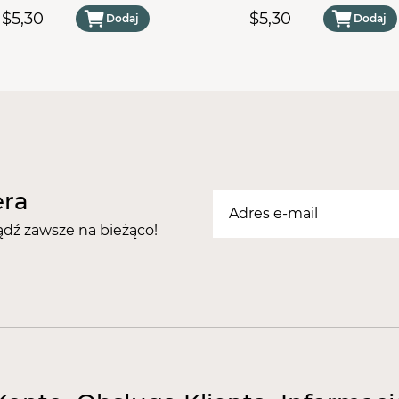
ml
ml
$5,30
$5,30
Dodaj
Dodaj
era
ądź zawsze na bieżąco!