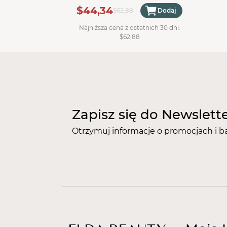
$44,34
$62,88
Dodaj
Najniższa cena z ostatnich 30 dni:
$62,88
Zapisz się do Newslett
Otrzymuj informacje o promocjach i b