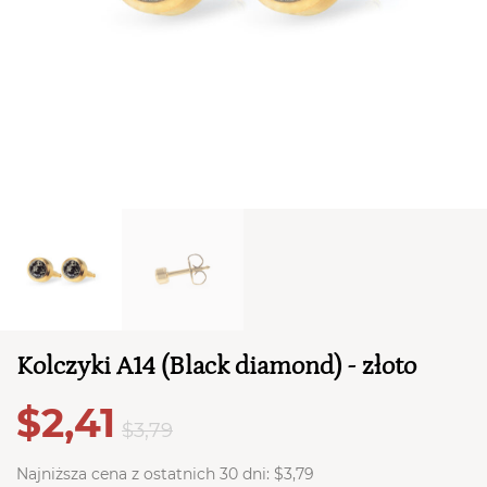
TWÓJ KOSZYK (
0
)
Suma koszyka (
0
)
Kolczyki A14 (Black diamond) - złoto
PRZEJDŹ DO KOSZYKA
$2,41
$3,79
Najniższa cena z ostatnich 30 dni:
$3,79