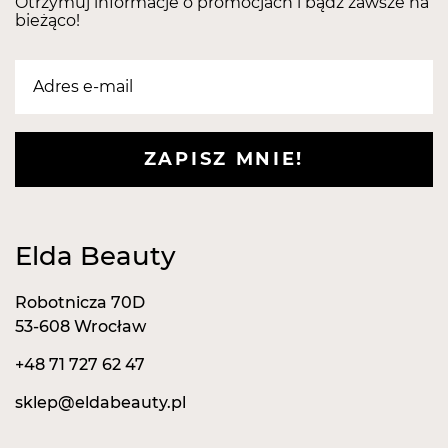
Otrzymuj informacje o promocjach i bądź zawsze na
bieżąco!
ZAPISZ MNIE!
Elda Beauty
Robotnicza 70D
53-608 Wrocław
+48 71 727 62 47
sklep@eldabeauty.pl