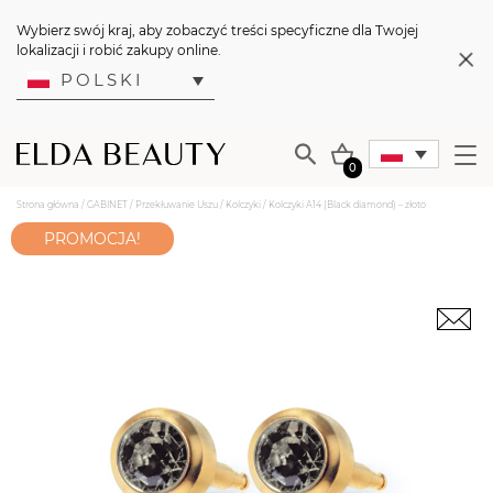
Wybierz swój kraj, aby zobaczyć treści specyficzne dla Twojej
lokalizacji i robić zakupy online.
POLSKI
0
Strona główna
/
GABINET
/
Przekłuwanie Uszu
/
Kolczyki
/ Kolczyki A14 (Black diamond) – złoto
PROMOCJA!