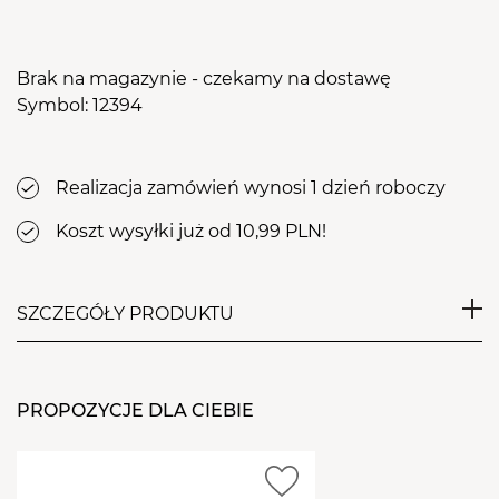
Brak na magazynie - czekamy na dostawę
Symbol: 12394
Realizacja zamówień wynosi 1 dzień roboczy
Koszt wysyłki już od 10,99 PLN!
SZCZEGÓŁY PRODUKTU
Kolczyki do przekłuwania uszu z oczkiem
imitującym brylant (szkło barwione). Wykonane z
PROPOZYCJE DLA CIEBIE
najlepszej jakości nieprzetworzonej stali
chirurgicznej. Nie powodują reakcji alergicznych, są
przyjazne dla skóry. Opakowanie zawiera dwa