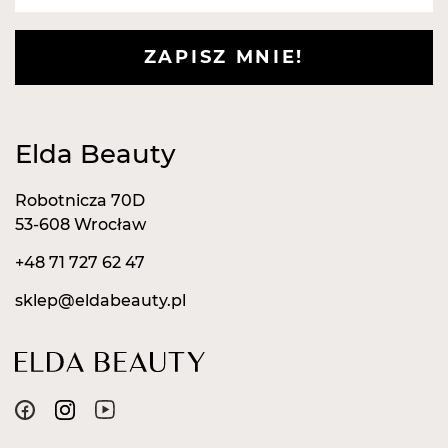
zwykłymi kolczykami. Zostały specjalnie
zaprojektowane, aby ułatwić i przyspieszyć proces
ZAPISZ MNIE!
gojenia uszu po przekłuciu, oraz ułatwić później
zakładanie normalnych kolczyków.
Elda Beauty
Robotnicza 70D
53-608 Wrocław
+48 71 727 62 47
sklep@eldabeauty.pl