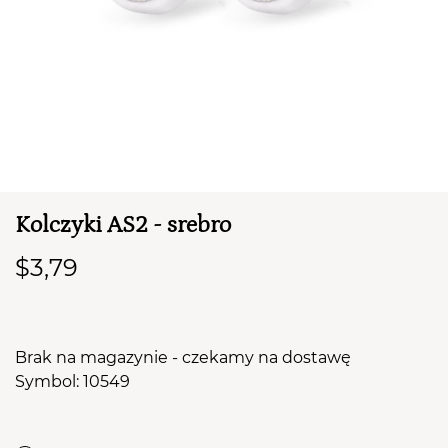
TWÓJ KOSZYK (
0
)
Suma koszyka (
0
)
Kolczyki AS2 - srebro
PRZEJDŹ DO KOSZYKA
$3,79
Brak na magazynie - czekamy na dostawę
Symbol: 10549