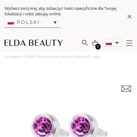
Wybierz swój kraj, aby zobaczyć treści specyficzne dla Twojej
lokalizacji i robić zakupy online.
POLSKI
0
Strona główna
/
GABINET
/
Przekłuwanie Uszu
/
Kolczyki
/ Kolczyki AS2 – srebro