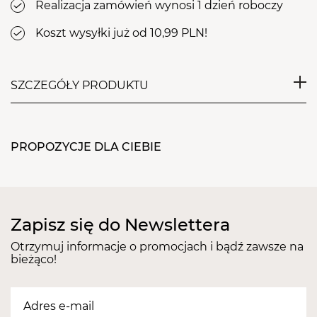
Realizacja zamówień wynosi 1 dzień roboczy
Koszt wysyłki już od 10,99 PLN!
SZCZEGÓŁY PRODUKTU
Kolczyki do przekłuwania uszu z oczkiem
imitującym brylant (szkło barwione). Wykonane z
PROPOZYCJE DLA CIEBIE
najlepszej jakości nieprzetworzonej stali
chirurgicznej. Nie powodują reakcji alergicznych, są
przyjazne dla skóry. Opakowanie zawiera dwa
kolczyki, zapinki do kolczyków oraz jednorazowe
Zapisz się do Newslettera
nakładki umożliwiające umieszczenie kolczyka w
pistolecie. Nakładka do zapinki dodatkowo
Otrzymuj informacje o promocjach i bądź zawsze na
bieżąco!
zabezpiecza ucho przed dotknięciem aparatu.
Kolczyki bezpieczne dla skóry. Kolczyki znajdują się
w higienicznym opakowaniu zabezpieczonym
etykietą. Kolczyki do przekłuwania uszu nie są