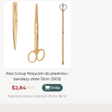
Charakteryzuje się dużą miękkością dzięki czemu
łatwo formuje się i doskonale dopasowuje się do
kształtu ciała,
Nie posiada nitek przez co istnieje możliwość
nacinania kompresów,
Może być sterylizowany z zastosowaniem pary
wodnej, tlenku etylenu lub radiacyjnie,
Wykonany z hydrofilowej włókniny medycznej o
gramaturze 30 g/m2,
4-warstwowy,
Wyrób jednorazowego użytku.
Opakowanie: 100 szt.
Aba Group Nożyczki do plastrów i
bandaży złote 13cm (1503)
$2,84
$8,53
Dodaj
Najniższa cena z ostatnich 30 dni:
$8,52