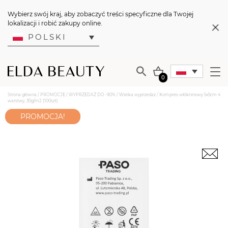
Wybierz swój kraj, aby zobaczyć treści specyficzne dla Twojej
lokalizacji i robić zakupy online.
POLSKI
0
Strona główna
/
PROMOCJE
/
WYPRZEDAŻ DO -90%
/
Wielka wyprzedaż
/ Kompres włókninowy 5x5cm 4
warstwy, 30g/m2 (100szt)
PROMOCJA!