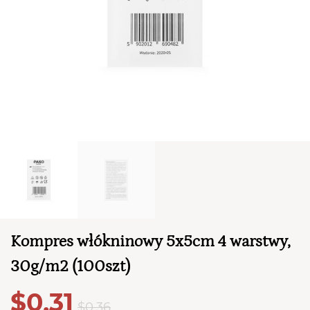
TWÓJ KOSZYK (
0
)
Suma koszyka (
0
)
Kompres włókninowy 5x5cm 4 warstwy,
PRZEJDŹ DO KOSZYKA
30g/m2 (100szt)
$0,31
$0,36