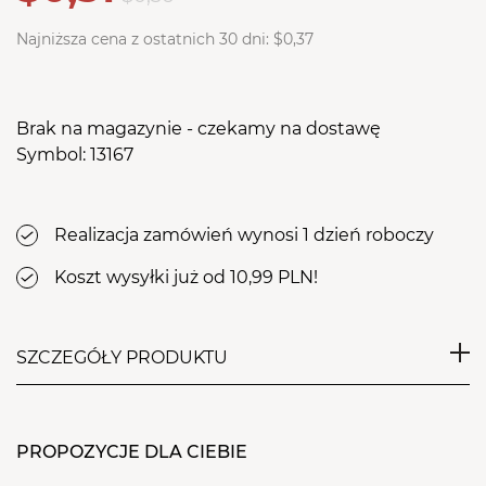
Najniższa cena z ostatnich 30 dni:
$0,37
Brak na magazynie - czekamy na dostawę
Symbol: 13167
Realizacja zamówień wynosi 1 dzień roboczy
Koszt wysyłki już od 10,99 PLN!
SZCZEGÓŁY PRODUKTU
Niejałowy,
Czystość mikrobiologiczna gwarantuje
PROPOZYCJE DLA CIEBIE
bezpieczeństwo stosowania wyrobu,