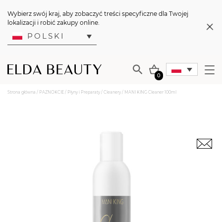
Wybierz swój kraj, aby zobaczyć treści specyficzne dla Twojej
lokalizacji i robić zakupy online.
POLSKI
0
Strona główna
/
PAZNOKCIE
/
Płyny i Preparaty
/
Cleanery
/ MANI KING Cleaner 100ml