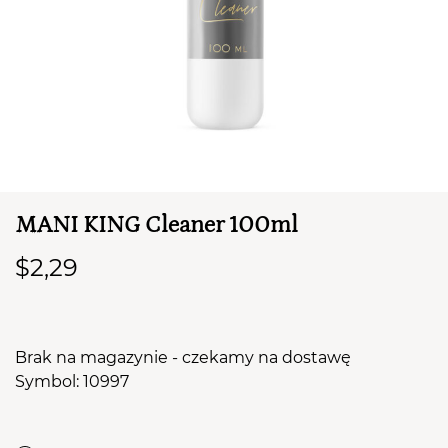
MANI KING Cleaner 100ml
TWÓJ KOSZYK (
0
)
$2,29
Suma koszyka (
0
)
PRZEJDŹ DO KOSZYKA
Brak na magazynie - czekamy na dostawę
Symbol: 10997