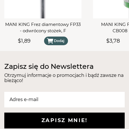
lekarzem. Przechowywać w suchym i chłodnym
miejscu. Chronić przed światłem słonecznym.
Chronić przed dziećmi. Produkt wyłącznie do
MANI KING Frez diamentowy FP33
MANI KING F
użytku profesjonalnego. Stosować w dobrze
- odwrócony stożek, F
CB008 -
wentylowanych pomieszczeniach. Nie stosować na
podrażnioną skórę.
$1,89
$3,78
Dodaj
Zapisz się do Newslettera
Otrzymuj informacje o promocjach i bądź zawsze na
bieżąco!
ZAPISZ MNIE!