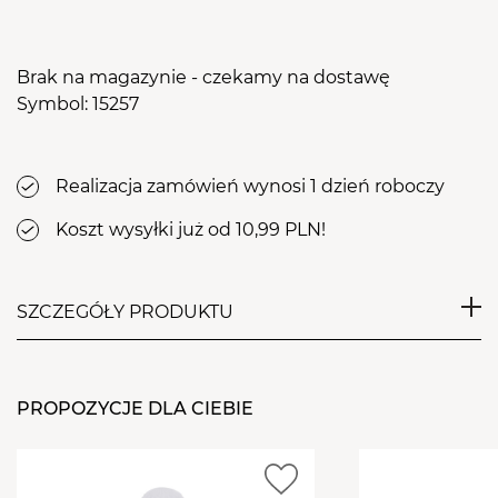
Brak na magazynie - czekamy na dostawę
Symbol: 15257
Realizacja zamówień wynosi 1 dzień roboczy
Koszt wysyłki już od 10,99 PLN!
SZCZEGÓŁY PRODUKTU
Bardzo mocny frez ceramiczny przeznaczony dla
zaawansowanych stylistek. Idealny do ściągania
PROPOZYCJE DLA CIEBIE
stylizacji żelowej lub akrylowej w pierwszych fazach
pracy. Im bliżej naturalnej płytki proponujemy
zmienić frez na delikatniejszy aby uniknąć