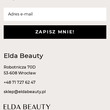
Długość:
38 mm
Część pracująca:
14 x 7 mm
ZAPISZ MNIE!
Elda Beauty
Robotnicza 70D
53-608 Wrocław
+48 71 727 62 47
sklep@eldabeauty.pl