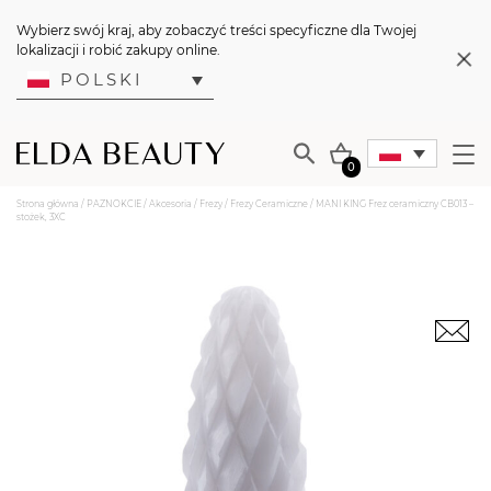
Wybierz swój kraj, aby zobaczyć treści specyficzne dla Twojej
lokalizacji i robić zakupy online.
POLSKI
0
Strona główna
/
PAZNOKCIE
/
Akcesoria
/
Frezy
/
Frezy Ceramiczne
/ MANI KING Frez ceramiczny CB013 –
stożek, 3XC