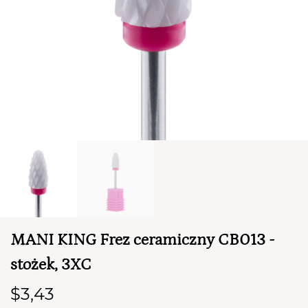
TWÓJ KOSZYK (
0
)
Suma koszyka (
0
)
MANI KING Frez ceramiczny CB013 -
PRZEJDŹ DO KOSZYKA
stożek, 3XC
$3,43