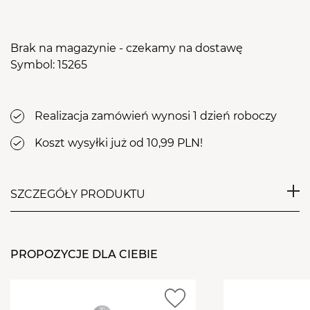
Brak na magazynie - czekamy na dostawę
Symbol: 15265
Realizacja zamówień wynosi 1 dzień roboczy
Koszt wysyłki już od 10,99 PLN!
SZCZEGÓŁY PRODUKTU
Frez przeznaczony do delikatnego usuwania masy
żelowej, akrylowej i polygelu. Bardzo dokładnie
PROPOZYCJE DLA CIEBIE
usuwa martwy naskórek, oraz przygotowuje płytkę
przy wałach okołopaznokciowych do zabiegu
stylizacji. Nadaje się do usuwania zrogowaceń.