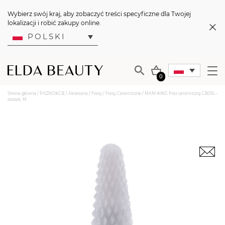
Wybierz swój kraj, aby zobaczyć treści specyficzne dla Twojej
lokalizacji i robić zakupy online.
POLSKI
0
Strona główna
/
PAZNOKCIE
/
Akcesoria
/
Frezy
/
Frezy Ceramiczne
/ MANI KING Frez ceramiczny CB016 –
stożek, M