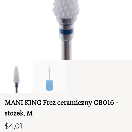
TWÓJ KOSZYK (
0
)
Suma koszyka (
0
)
MANI KING Frez ceramiczny CB016 -
PRZEJDŹ DO KOSZYKA
stożek, M
$4,01