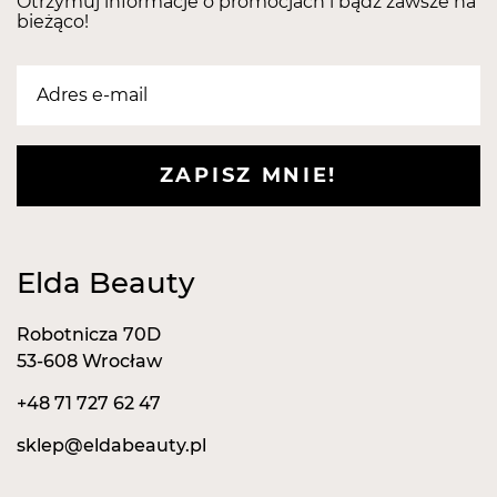
Otrzymuj informacje o promocjach i bądź zawsze na
frezarek.
bieżąco!
Długość:
45 mm
Część pracująca:
13 x 5 mm
ZAPISZ MNIE!
Elda Beauty
Robotnicza 70D
53-608 Wrocław
+48 71 727 62 47
sklep@eldabeauty.pl