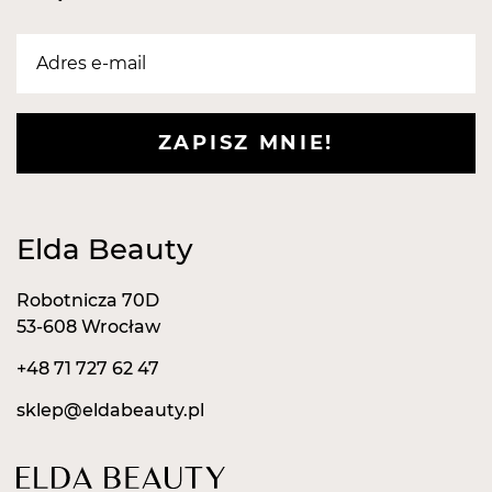
Część pracująca:
3,5 x 2 mm
ZAPISZ MNIE!
Elda Beauty
Robotnicza 70D
53-608 Wrocław
+48 71 727 62 47
sklep@eldabeauty.pl