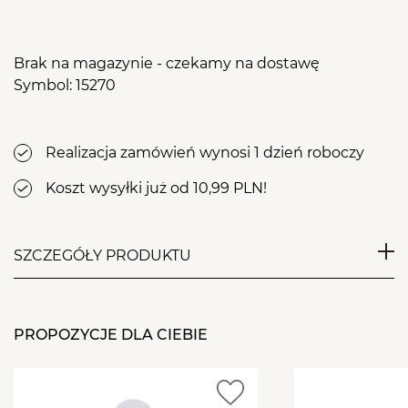
Brak na magazynie - czekamy na dostawę
Symbol: 15270
Realizacja zamówień wynosi 1 dzień roboczy
Koszt wysyłki już od 10,99 PLN!
SZCZEGÓŁY PRODUKTU
Malutki frez z powodzeniem możemy użyć go do
frezowania żelu przy wałach okołopaznokciowych, a
PROPOZYCJE DLA CIEBIE
także od spodu. Idealny do delikatnych poprawek
tunelu jak również skracania wolnego brzegu
naturalnego paznokcia.