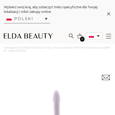
Wybierz swój kraj, aby zobaczyć treści specyficzne dla Twojej
lokalizacji i robić zakupy online.
POLSKI
0
Strona główna
/
PAZNOKCIE
/
Akcesoria
/
Frezy
/
Frezy Ceramiczne
/ MANI KING Frez ceramiczny CB018
#3 – stożek, RÓŻOWY