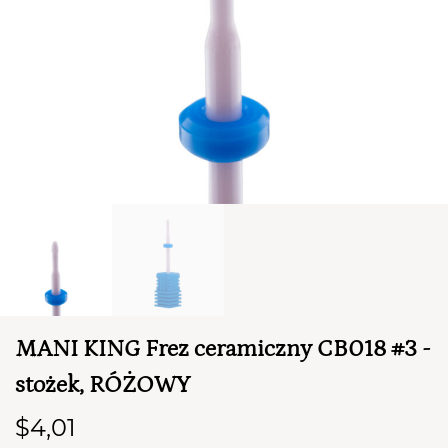
TWÓJ KOSZYK (
0
)
Suma koszyka (
0
)
MANI KING Frez ceramiczny CB018 #3 -
PRZEJDŹ DO KOSZYKA
stożek, RÓŻOWY
$4,01