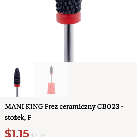
TWÓJ KOSZYK (
0
)
Suma koszyka (
0
)
MANI KING Frez ceramiczny CB023 -
PRZEJDŹ DO KOSZYKA
stożek, F
$1,15
$3,78