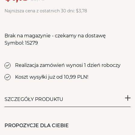
Najniższa cena z ostatnich 30 dni:
$3,78
Brak na magazynie - czekamy na dostawę
Symbol: 15279
Realizacja zamówień wynosi 1 dzień roboczy
Koszt wysyłki już od 10,99 PLN!
SZCZEGÓŁY PRODUKTU
Frez ceramiczny usuwa delikatnie masę, nie
powodując przy tym drgań. Bardzo dokładnie
PROPOZYCJE DLA CIEBIE
usuwa martwy naskórek. Idealny do szybkiego i