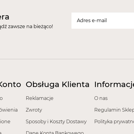
era
ądź zawsze na bieżąco!
Konto
Obsługa Klienta
Informacj
o
Reklamacje
O nas
ówienia
Zwroty
Regulamin Skle
ione
Sposoby i Koszty Dostawy
Polityka prywatn
a
Dane Konta Bankowego