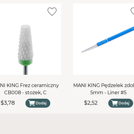
Frez nadaje się do
dezynfe
frezarki typu
"twist and 
Specyfikacje techniczne
Średnica trzpienia:
2,3
Część pracująca:
12 x 
Długość:
38 mm
Poziom ostrości:
średn
NI KING Frez ceramiczny
MANI KING Pędzelek zdo
CB008 - stożek, C
5mm - Liner #5
$3,78
$2,52
Dodaj
Dodaj