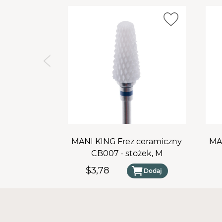
MANI KING Frez ceramiczny
MA
CB007 - stożek, M
$3,78
Dodaj