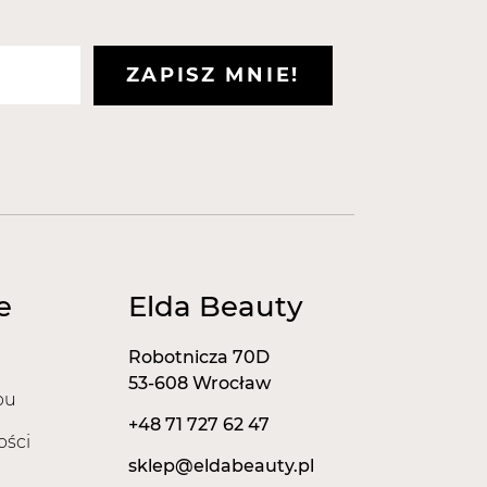
ZAPISZ MNIE!
e
Elda Beauty
Robotnicza 70D
53-608 Wrocław
pu
+48 71 727 62 47
ości
sklep@eldabeauty.pl