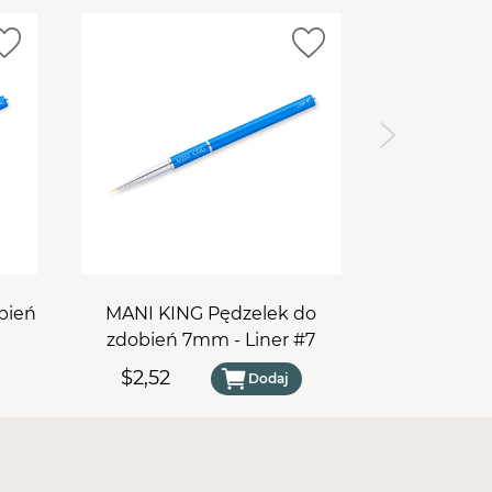
kcji i sterylizacji
. Pasuje do każdej
lock"
:
4 mm
(uniwersalny)
6 mm
i
bień
MANI KING Pędzelek do
zdobień 7mm - Liner #7
$2,52
Dodaj