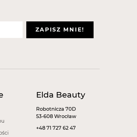
ZAPISZ MNIE!
e
Elda Beauty
Robotnicza 70D
53-608 Wrocław
pu
+48 71 727 62 47
ości