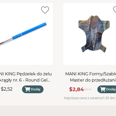
Frez nadaje się do
dezynfe
frezarki typu
"twist and 
Specyfikacje techniczne
Średnica trzpienia:
2,3
Część pracująca:
13 x 
Długość:
38 mm
Poziom ostrości:
średn
I KING Pędzelek do żelu
MANI KING Formy/Szabl
krągły nr. 6 - Round Gel
Master do przedłużani
Brush #6
paznokci 500 szt.
$2,84
$2,52
Dodaj
$8,61
Dodaj
Najniższa cena z ostatnich 30 dni