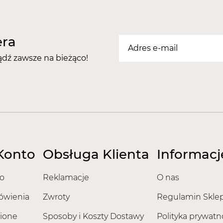
era
ądź zawsze na bieżąco!
Konto
Obsługa Klienta
Informacj
o
Reklamacje
O nas
ówienia
Zwroty
Regulamin Skle
ione
Sposoby i Koszty Dostawy
Polityka prywatn