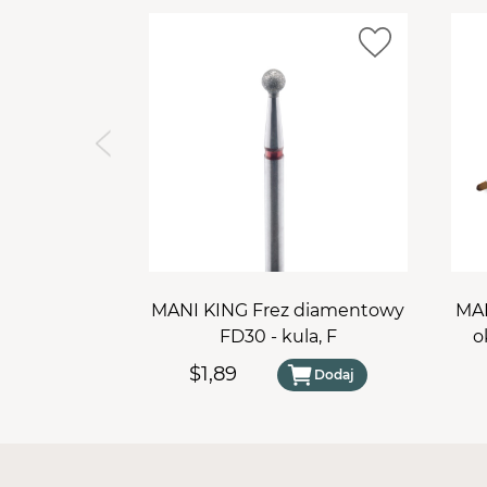
MANI KING Frez diamentowy
MAN
FD30 - kula, F
o
$1,89
Dodaj