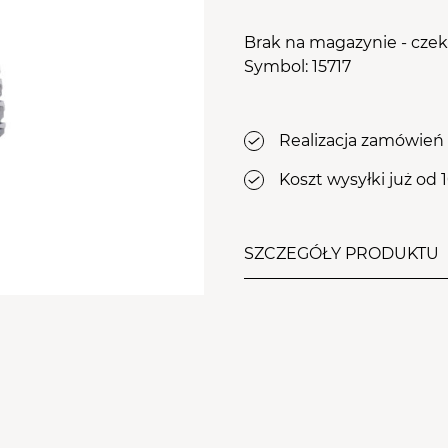
osy
le Aba Group
TWÓJ KOSZYK (
0
)
WYPOSAŻENIE
Brak na magazynie - cze
stawy
Suma koszyka (
0
)
Symbol: 15717
ZDOBIENIA
PRZEJDŹ DO KOSZYKA
Realizacja zamówień 
Koszt wysyłki już od 
SZCZEGÓŁY PRODUKTU
Frez z węglika spiekan
mocnych nacięciach popr
głównie do szybkiego i 
akrylu
, nie uszkadzając p
Ergonomiczny kształt poz
nie nagrzewając płytki.