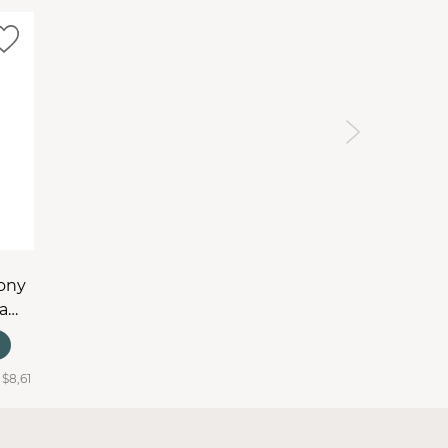
kcji i sterylizacji
. Pasuje do każdej
lock"
:
4 mm
(uniwersalny)
6 mm
i
ony
a
:
$8,61