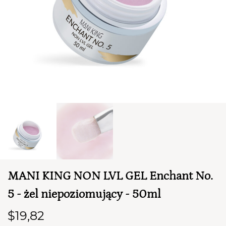
TWÓJ KOSZYK (
0
)
Suma koszyka (
0
)
MANI KING NON LVL GEL Enchant No.
PRZEJDŹ DO KOSZYKA
5 - żel niepoziomujący - 50ml
$19,82