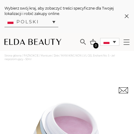
Wybierz swój kraj, aby zobaczyć treści specyficzne dla Twojej
lokalizacji i robić zakupy online.
POLSKI
0
Strona główna
/
PAZNOKCIE
/
Manicure
/
Żele
/ MANI KING NON LVL GEL Enchant No. 5 – żel
niepoziomujący – 50ml