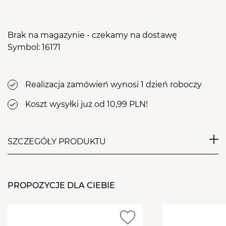
Brak na magazynie - czekamy na dostawę
Symbol: 16171
Realizacja zamówień wynosi 1 dzień roboczy
Koszt wysyłki już od 10,99 PLN!
SZCZEGÓŁY PRODUKTU
Gęsty żel o właściwościach budujących. Przez swoje
właściwości nie spływa w trakcie nakładania.
PROPOZYCJE DLA CIEBIE
Charakteryzuje się niesamowitym,
wielowymiarowym blaskiem. Szczególnie zalecany
do nadawania stylizacji dodatkowego błysku.