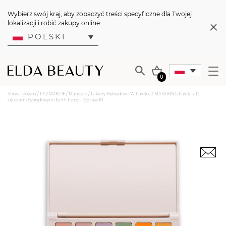
Wybierz swój kraj, aby zobaczyć treści specyficzne dla Twojej
lokalizacji i robić zakupy online.
POLSKI
0
Strona główna
/
PAZNOKCIE
/
Manicure
/
Lakiery Hybrydowe W Paletce
/ MANI KING Paleta z 12
lakierami hybrydowymi Earth Tones – Zestaw 10