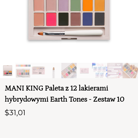
TWÓJ KOSZYK (
0
)
MANI KING Paleta z 12 lakierami
Suma koszyka (
0
)
hybrydowymi Earth Tones - Zestaw 10
PRZEJDŹ DO KOSZYKA
$31,01