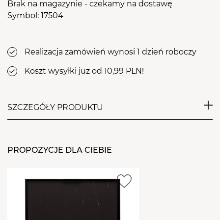
Brak na magazynie - czekamy na dostawę
Symbol: 17504
Realizacja zamówień wynosi 1 dzień roboczy
Koszt wysyłki już od 10,99 PLN!
SZCZEGÓŁY PRODUKTU
Paletka 12 kolorów o nazwie
Earth Tones
to
wspaniałe zestawienie kolorów ziemi. Są to kolory
PROPOZYCJE DLA CIEBIE
inspirowane naturą. Lakiery zamknięte w
kompaktowej paletce idealnie sprawdzą się do
zastosowania ich w domu czy podczas podróży. Nie
zajmują dużo miejsca, a lakiery wykorzystasz do
samego końca.
Seria lakierów hybrydowych w paletce dzięki swoim