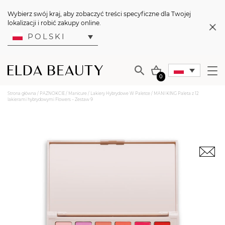
Wybierz swój kraj, aby zobaczyć treści specyficzne dla Twojej
lokalizacji i robić zakupy online.
POLSKI
0
Strona główna
/
PAZNOKCIE
/
Manicure
/
Lakiery Hybrydowe W Paletce
/ MANI KING Paleta z 12
lakierami hybrydowymi Flowers – Zestaw 9