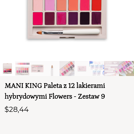
TWÓJ KOSZYK (
0
)
MANI KING Paleta z 12 lakierami
Suma koszyka (
0
)
hybrydowymi Flowers - Zestaw 9
PRZEJDŹ DO KOSZYKA
$28,44