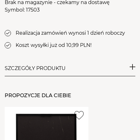
Brak na magazynie - czekamy na dostawę
Symbol: 17503
Realizacja zamówień wynosi 1 dzień roboczy
Koszt wysyłki już od 10,99 PLN!
SZCZEGÓŁY PRODUKTU
Paletka 12 kolorów o nazwie
Flowers
to iście
kwiatowe zestawienie. Lakiery zamknięte w
PROPOZYCJE DLA CIEBIE
kompaktowej paletce idealnie sprawdzą się do
zastosowania ich w domu czy podczas podróży. Nie
zajmują dużo miejsca, a lakiery wykorzystasz do
samego końca.
Seria lakierów hybrydowych w paletce dzięki swoim
właściwościom nie zalewa skórek przez co każdy